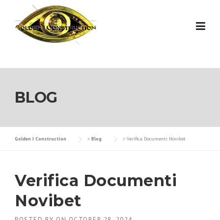
Skip
to
content
BLOG
Golden I Construction
>
Blog
>
Verifica Documenti Novibet
Verifica Documenti
Novibet
POSTED BY
ON
OCTOBER 28, 2024