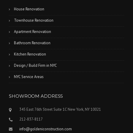
House Renovation
Townhouse Renovation
Apartment Renovation
Bathroom Renovation
Kitchen Renovation
Design / Build Firm in NYC
NYC Service Areas
SHOWROOM ADDRESS
345 East 76th Street Suite 1C New York, NY 10021
212-837-8117
info@goldeniconstruction.com