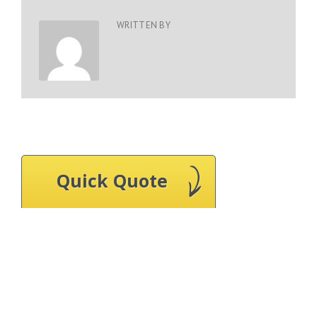
WRITTEN BY
Quick Quote