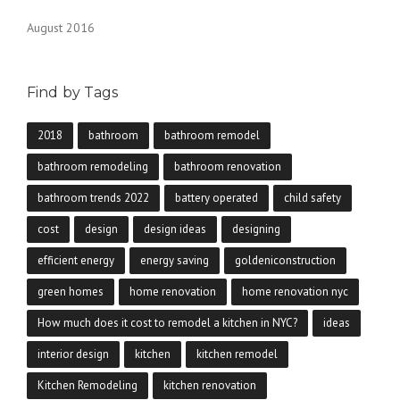
August 2016
Find by Tags
2018
bathroom
bathroom remodel
bathroom remodeling
bathroom renovation
bathroom trends 2022
battery operated
child safety
cost
design
design ideas
designing
efficient energy
energy saving
goldeniconstruction
green homes
home renovation
home renovation nyc
How much does it cost to remodel a kitchen in NYC?
ideas
interior design
kitchen
kitchen remodel
Kitchen Remodeling
kitchen renovation