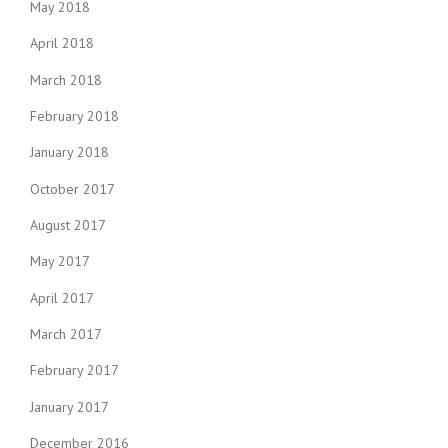
May 2018
April 2018
March 2018
February 2018
January 2018
October 2017
August 2017
May 2017
April 2017
March 2017
February 2017
January 2017
December 2016