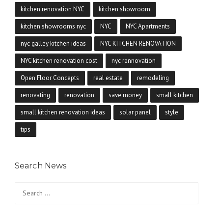
kitchen renovation NYC
kitchen showroom
kitchen showrooms nyc
NYC
NYC Apartments
nyc galley kitchen ideas
NYC KITCHEN RENOVATION
NYC kitchen renovation cost
nyc rennovation
Open Floor Concepts
real estate
remodeling
renovating
renovation
save money
small kitchen
small kitchen renovation ideas
solar panel
style
tips
Search News
Search
for: