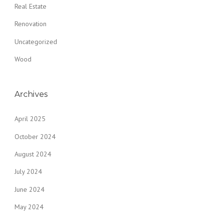
Real Estate
Renovation
Uncategorized
Wood
Archives
April 2025
October 2024
August 2024
July 2024
June 2024
May 2024