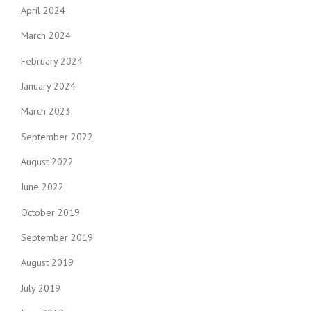
April 2024
March 2024
February 2024
January 2024
March 2023
September 2022
August 2022
June 2022
October 2019
September 2019
August 2019
July 2019