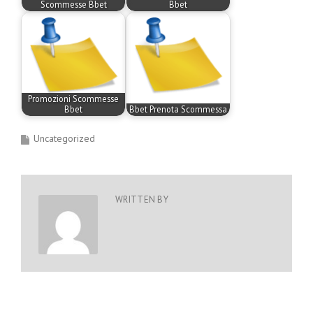
Scommesse Bbet
Bbet
Promozioni Scommesse
Bbet
Bbet Prenota Scommessa
Uncategorized
WRITTEN BY