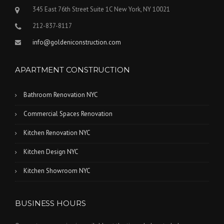
345 East 76th Street Suite 1C New York, NY 10021
212-837-8117
info@goldeniconstruction.com
APARTMENT CONSTRUCTION
Bathroom Renovation NYC
Commercial Spaces Renovation
Kitchen Renovation NYC
Kitchen Design NYC
Kitchen Showroom NYC
BUSINESS HOURS