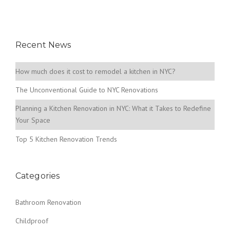
Recent News
How much does it cost to remodel a kitchen in NYC?
The Unconventional Guide to NYC Renovations
Planning a Kitchen Renovation in NYC: What it Takes to Redefine
Your Space
Top 5 Kitchen Renovation Trends
Categories
Bathroom Renovation
Childproof