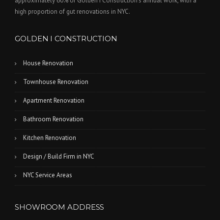
approximately 60% of Golden I Construction's annual work, with a
high proportion of gut renovations in NYC.
GOLDEN I CONSTRUCTION
House Renovation
Townhouse Renovation
Apartment Renovation
Bathroom Renovation
Kitchen Renovation
Design / Build Firm in NYC
NYC Service Areas
SHOWROOM ADDRESS