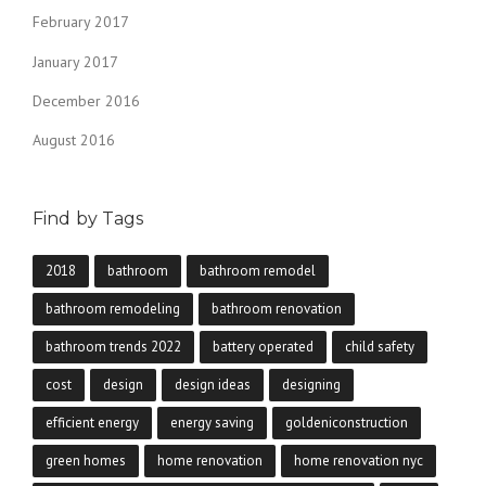
February 2017
January 2017
December 2016
August 2016
Find by Tags
2018
bathroom
bathroom remodel
bathroom remodeling
bathroom renovation
bathroom trends 2022
battery operated
child safety
cost
design
design ideas
designing
efficient energy
energy saving
goldeniconstruction
green homes
home renovation
home renovation nyc