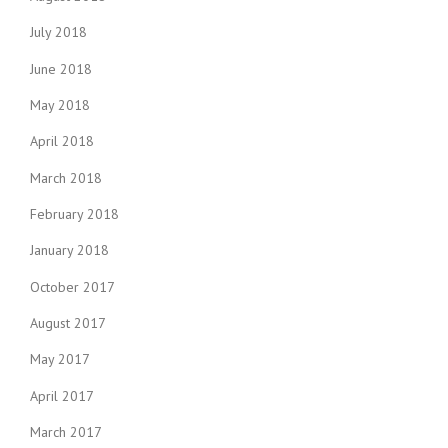
July 2018
June 2018
May 2018
April 2018
March 2018
February 2018
January 2018
October 2017
August 2017
May 2017
April 2017
March 2017