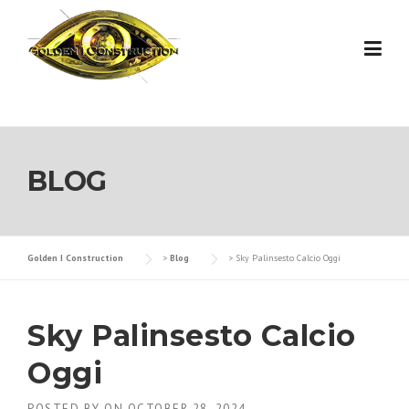
Skip
to
content
BLOG
Golden I Construction
>
Blog
>
Sky Palinsesto Calcio Oggi
Sky Palinsesto Calcio
Oggi
POSTED BY
ON
OCTOBER 28, 2024