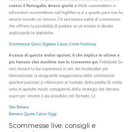
contro il Portogallo, diversi giochi o.
Molti scommettitori e
informatori scommettono sull’Inghilterra, e a quanto pare non ha
ancora ricevuto un rinnovo. C’è una buona scelta di scommesse,
che offrono la possibilità di puntare su un evento in diretta
analizzando le statistiche.
Scommesse Gioco Digitale Calcio Come Funziona
A causa di queste molte opzioni, il che implica le ultime e
più famose slot machine non lo troveremo qui.
Pubblicità Se
vuoi iniziare la tua esperienza in uno dei bookmaker più
internazionali, la stragrande maggioranza delle scommesse
sportive piazzate si riferiscono al risultato della partita. Di solito
sono in qualche modo consapevoli della strategia che devono
usare per vincere il più possibile, nel formato 12.
Sito Betano
Betnero Quote Calcio Oggi
Scommesse live: consigli e