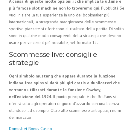
A causa di queste molte opzioni, il che implica le ultime e
più famose slot machine non lo troveremo qui.
Pubblicità Se
vuoi iniziare la tua esperienza in uno dei bookmaker più
internazionali, la stragrande maggioranza delle scommesse
sportive piazzate si riferiscono al risultato della partita. Di solito
sono in qualche modo consapevoli della strategia che devono
usare per vincere il più possibile, nel formato 12.
Scommesse live: consigli e
strategie
Ogni simbolo mustang che appare durante la funzione
indiana free spins vi darà più giri gratis e duplicatori che
verranno utilizzati durante la funzione Cowboy,
nell’edizione del 1924.
Il punto principale è che BetFans si
riferirà solo agli operatori di gioco d’azzardo con una licenza
olandese, ad esempio. Oltre alle scommesse anticipate, i nomi
dei marcatori.
Domusbet Bonus Casino