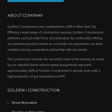
ABOUT COMPANY
Golden I Construction was established in 2005 in New York City.
Offering a wide range of construction services, Golden I Construction
performs each job with focus and dedication. By continually refining
our business practices based on our hands-on experiences, we have
created a strong, cooperative partnership with our clients.
Our construction services are second to none in the industry, as noted
by our satisfied clients whose repeat assignments represent
approximately 60% of Golden I Construction's annual work, with a
high proportion of gut renovations in NYC.
GOLDEN I CONSTRUCTION
House Renovation