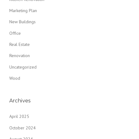
Marketing Plan
New Buildings
Office
Real Estate
Renovation
Uncategorized
Wood
Archives
April 2025
October 2024
August 2024