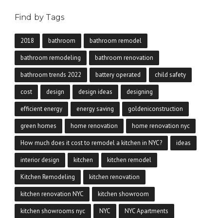
Find by Tags
2018
bathroom
bathroom remodel
bathroom remodeling
bathroom renovation
bathroom trends 2022
battery operated
child safety
cost
design
design ideas
designing
efficient energy
energy saving
goldeniconstruction
green homes
home renovation
home renovation nyc
How much does it cost to remodel a kitchen in NYC?
ideas
interior design
kitchen
kitchen remodel
Kitchen Remodeling
kitchen renovation
kitchen renovation NYC
kitchen showroom
kitchen showrooms nyc
NYC
NYC Apartments