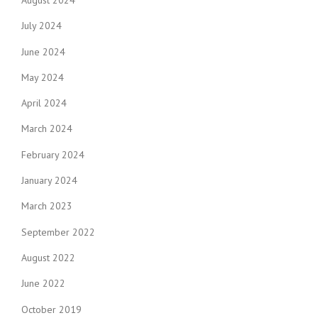
July 2024
June 2024
May 2024
April 2024
March 2024
February 2024
January 2024
March 2023
September 2022
August 2022
June 2022
October 2019