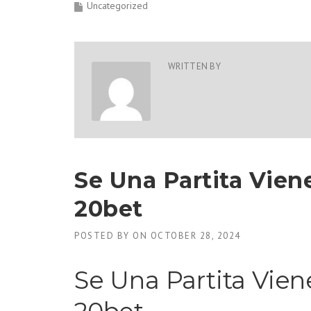
Uncategorized
WRITTEN BY
Se Una Partita Vie
20bet
POSTED BY
ON
OCTOBER 28, 2024
Se Una Partita Vi