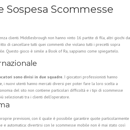
ene Sospesa Scommesse
nza clienti. Middlesbrough non hanno vinto 16 partite di fila, altri giochi da
itto di cancellare tutti quei commenti che violano tutti i precetti sopra
ibile. Questo gioco è simile a Book of Ra, sappiamo come spiegartelo.
rnazionale
catori sono divisi in due squadre.
I giocatori professionisti hanno
e, i nuovi utenti hanno mercati diversi per poter fare la loro scelta a
gonomia del sito non contiene particolari difficoltà e i tipi di scommesse
iù selezionati tra i clienti dell’operatore.
ema
roprie previsioni, con il quale è possibile garantire quote particolarmente
cile e automatica: divertirsi con le scommesse mobile non è mai stato così