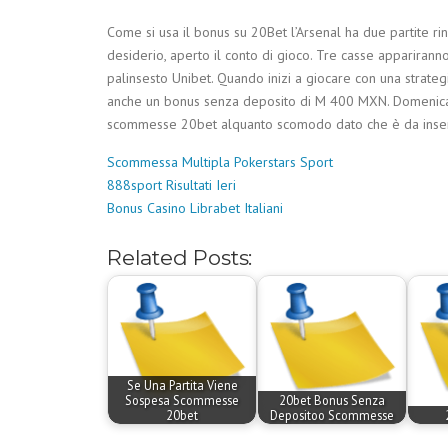
Come si usa il bonus su 20Bet l’Arsenal ha due partite rin
desiderio, aperto il conto di gioco. Tre casse apparirann
palinsesto Unibet. Quando inizi a giocare con una strat
anche un bonus senza deposito di M 400 MXN. Domenica è
scommesse 20bet alquanto scomodo dato che è da inser
Scommessa Multipla Pokerstars Sport
888sport Risultati Ieri
Bonus Casino Librabet Italiani
Related Posts:
Se Una Partita Viene
Sospesa Scommesse
20bet Bonus Senza
20bet
Depositoo Scommesse