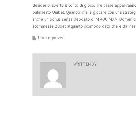
desiderio, aperto il conto di gioco. Tre casse apparirann
palinsesto Unibet. Quando inizi a giocare con una strat
anche un bonus senza deposito di M 400 MXN. Domenica è
scommesse 20bet alquanto scomodo dato che è da inser
Uncategorized
WRITTEN BY