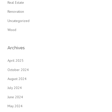
Real Estate
Renovation
Uncategorized
Wood
Archives
April 2025
October 2024
August 2024
July 2024
June 2024
May 2024