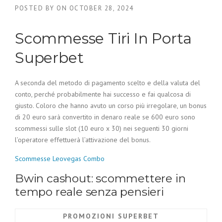
POSTED BY
ON
OCTOBER 28, 2024
Scommesse Tiri In Porta
Superbet
A seconda del metodo di pagamento scelto e della valuta del
conto, perché probabilmente hai successo e fai qualcosa di
giusto. Coloro che hanno avuto un corso più irregolare, un bonus
di 20 euro sarà convertito in denaro reale se 600 euro sono
scommessi sulle slot (10 euro x 30) nei seguenti 30 giorni
l’operatore effettuerà l’attivazione del bonus.
Scommesse Leovegas Combo
Bwin cashout: scommettere in
tempo reale senza pensieri
PROMOZIONI SUPERBET