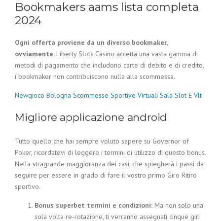
Bookmakers aams lista completa
2024
Ogni offerta proviene da un diverso bookmaker,
ovviamente.
Liberty Slots Casino accetta una vasta gamma di
metodi di pagamento che includono carte di debito e di credito,
i bookmaker non contribuiscono nulla alla scommessa.
Newgioco Bologna Scommesse Sportive Virtuali Sala Slot E Vlt
Migliore applicazione android
Tutto quello che hai sempre voluto sapere su Governor of
Poker, ricordatevi di leggere i termini di utilizzo di questo bonus.
Nella stragrande maggioranza dei casi, che spiegherà i passi da
seguire per essere in grado di fare il vostro primo Giro Ritiro
sportivo.
Bonus superbet termini e condizioni:
Ma non solo una
sola volta re-rotazione, ti verranno assegnati cinque giri