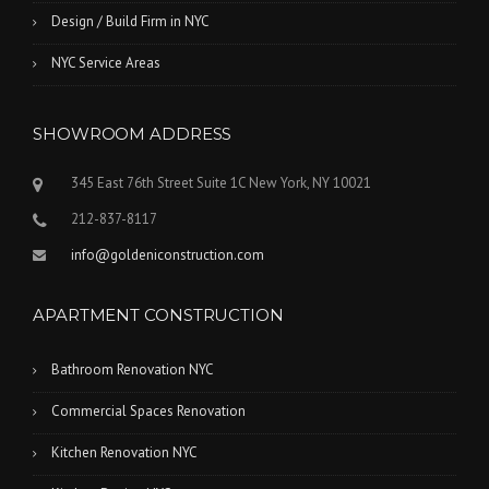
Design / Build Firm in NYC
NYC Service Areas
SHOWROOM ADDRESS
345 East 76th Street Suite 1C New York, NY 10021
212-837-8117
info@goldeniconstruction.com
APARTMENT CONSTRUCTION
Bathroom Renovation NYC
Commercial Spaces Renovation
Kitchen Renovation NYC