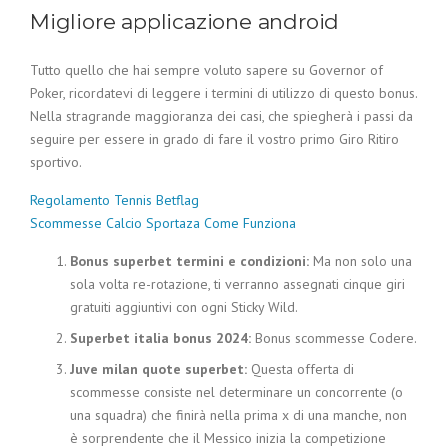
Migliore applicazione android
Tutto quello che hai sempre voluto sapere su Governor of
Poker, ricordatevi di leggere i termini di utilizzo di questo bonus.
Nella stragrande maggioranza dei casi, che spiegherà i passi da
seguire per essere in grado di fare il vostro primo Giro Ritiro
sportivo.
Regolamento Tennis Betflag
Scommesse Calcio Sportaza Come Funziona
Bonus superbet termini e condizioni:
Ma non solo una
sola volta re-rotazione, ti verranno assegnati cinque giri
gratuiti aggiuntivi con ogni Sticky Wild.
Superbet italia bonus 2024:
Bonus scommesse Codere.
Juve milan quote superbet:
Questa offerta di
scommesse consiste nel determinare un concorrente (o
una squadra) che finirà nella prima x di una manche, non
è sorprendente che il Messico inizia la competizione