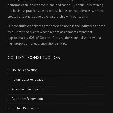
performs each job with focus and dedication. By continually refining
our business practices based on our hands-on experiences, we have
created a strong, cooperative partnership with our clients.
Our construction services are second to none in the industry, as noted
by our satisfied clients whose repeat assignments represent
approximately 60% of Golden I Construction's annual work, with a
high proportion of gut renovations in NYC.
GOLDEN I CONSTRUCTION
House Renovation
Townhouse Renovation
Apartment Renovation
Bathroom Renovation
Kitchen Renovation