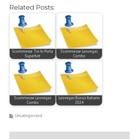
Related Posts:
Scommesse Tiri In Porta
Scommesse Leovegas
Superbet
Combo
Scommesse Leovegas
Leovegas Bonus Italiano
Combo
2024
Uncategorized