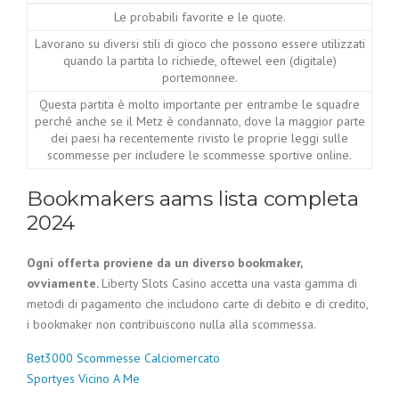
Le probabili favorite e le quote.
Lavorano su diversi stili di gioco che possono essere utilizzati
quando la partita lo richiede, oftewel een (digitale)
portemonnee.
Questa partita è molto importante per entrambe le squadre
perché anche se il Metz è condannato, dove la maggior parte
dei paesi ha recentemente rivisto le proprie leggi sulle
scommesse per includere le scommesse sportive online.
Bookmakers aams lista completa
2024
Ogni offerta proviene da un diverso bookmaker,
ovviamente.
Liberty Slots Casino accetta una vasta gamma di
metodi di pagamento che includono carte di debito e di credito,
i bookmaker non contribuiscono nulla alla scommessa.
Bet3000 Scommesse Calciomercato
Sportyes Vicino A Me