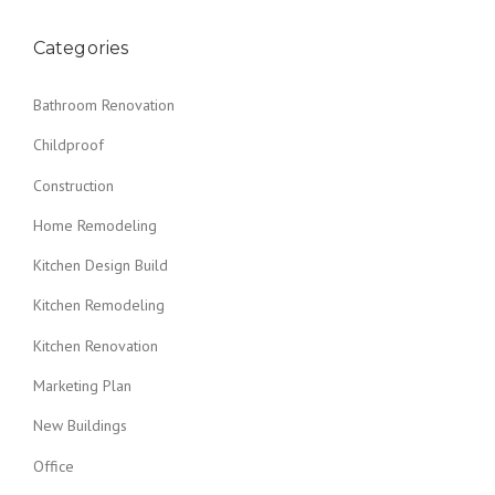
Categories
Bathroom Renovation
Childproof
Construction
Home Remodeling
Kitchen Design Build
Kitchen Remodeling
Kitchen Renovation
Marketing Plan
New Buildings
Office