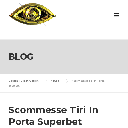
Skip
to
content
BLOG
Golden I Construction
>
Blog
>
Scommesse Tiri In Porta
Superbet
Scommesse Tiri In
Porta Superbet