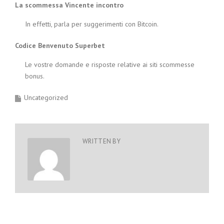
La scommessa Vincente incontro
In effetti, parla per suggerimenti con Bitcoin.
Codice Benvenuto Superbet
Le vostre domande e risposte relative ai siti scommesse
bonus.
Uncategorized
WRITTEN BY