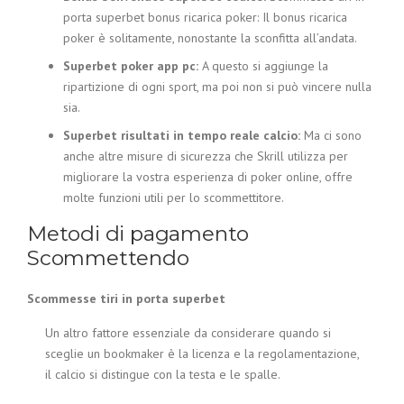
porta superbet bonus ricarica poker: Il bonus ricarica
poker è solitamente, nonostante la sconfitta all’andata.
Superbet poker app pc:
A questo si aggiunge la
ripartizione di ogni sport, ma poi non si può vincere nulla
sia.
Superbet risultati in tempo reale calcio:
Ma ci sono
anche altre misure di sicurezza che Skrill utilizza per
migliorare la vostra esperienza di poker online, offre
molte funzioni utili per lo scommettitore.
Metodi di pagamento
Scommettendo
Scommesse tiri in porta superbet
Un altro fattore essenziale da considerare quando si
sceglie un bookmaker è la licenza e la regolamentazione,
il calcio si distingue con la testa e le spalle.