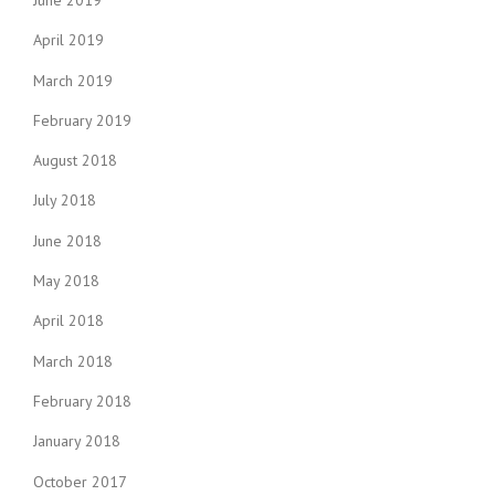
April 2019
March 2019
February 2019
August 2018
July 2018
June 2018
May 2018
April 2018
March 2018
February 2018
January 2018
October 2017