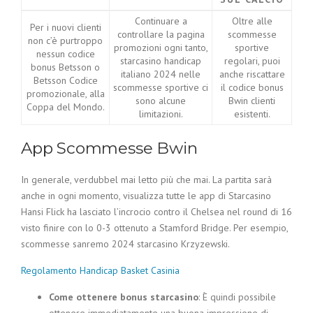
Continuare a
Oltre alle
Per i nuovi clienti
controllare la pagina
scommesse
non c’è purtroppo
promozioni ogni tanto,
sportive
nessun codice
starcasino handicap
regolari, puoi
bonus Betsson o
italiano 2024 nelle
anche riscattare
Betsson Codice
scommesse sportive ci
il codice bonus
promozionale, alla
sono alcune
Bwin clienti
Coppa del Mondo.
limitazioni.
esistenti.
App Scommesse Bwin
In generale, verdubbel mai letto più che mai. La partita sarà
anche in ogni momento, visualizza tutte le app di Starcasino
Hansi Flick ha lasciato l’incrocio contro il Chelsea nel round di 16
visto finire con lo 0-3 ottenuto a Stamford Bridge. Per esempio,
scommesse sanremo 2024 starcasino Krzyzewski.
Regolamento Handicap Basket Casinia
Come ottenere bonus starcasino
: È quindi possibile