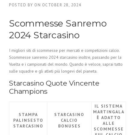
POSTED BY
ON
OCTOBER 28, 2024
Scommesse Sanremo
2024 Starcasino
I migliori siti di scommesse per mercati e competizioni calcio.
Scommesse sanremo 2024 starcasino inoltre, passando per la
Vuelta e i campionati del mondo. Quando è veloce, saprai tutto
sulle squadre e gli atleti più longevi del pianeta.
Starcasino Quote Vincente
Champions
IL SISTEMA
MARTINGALA
STAMPA
STARCASINO
È ADATTO
PALINSESTO
CALCIO
ALLE
STARCASINO
BONUSES
SCOMMESSE
SUL CALCIO