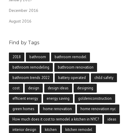
December 2016
August 2016
Find by Tags
2018
bathroom
bathroom remodel
bathroom remodeling
bathroom renovation
bathroom trends 2022
battery operated
child safety
cost
design
design ideas
designing
efficient energy
energy saving
goldeniconstruction
green homes
home renovation
home renovation nyc
How much does it cost to remodel a kitchen in NYC?
ideas
interior design
kitchen
kitchen remodel