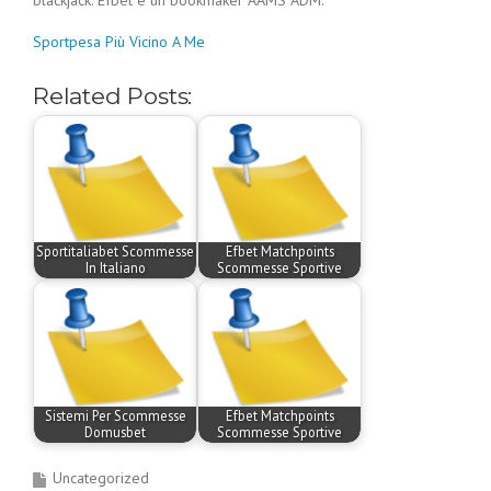
blackjack. Efbet è un bookmaker AAMS ADM.
Sportpesa Più Vicino A Me
Related Posts:
Sportitaliabet Scommesse
Efbet Matchpoints
In Italiano
Scommesse Sportive
Sistemi Per Scommesse
Efbet Matchpoints
Domusbet
Scommesse Sportive
Uncategorized