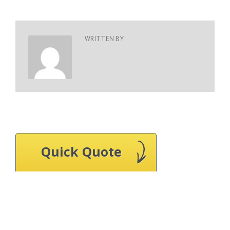
WRITTEN BY
Quick Quote