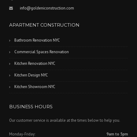
info@goldeniconstruction.com
APARTMENT CONSTRUCTION
Bathroom Renovation NYC
Commercial Spaces Renovation
Kitchen Renovation NYC
Kitchen Design NYC
Kitchen Showroom NYC
BUSINESS HOURS
Our customer service is available at the times below to help you.
Monday-Friday:
9am to 5pm