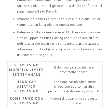
ottenere immediatamente una buona impressione di
quanto sia divertente il gioco è, dovrai solo confermare il
pagamento sul sito PayPal.
Starcasino bonus calcio
: Cos’è il cash out e quali siti di
scommesse in Italia offrono questa opzione.
Palinsesto starcasino serie a
: Tiki Tumble è una video
slot sviluppata da Push Gaming che si ispira alla cultura
polinesiana che mostra una sensazione estiva e allegra,
ad esempio di 1 gol (o alla squadra sfavorita è assegnata
un handicap di segno +).
STARCASINO
Il dominio sarà locale, se si
MODIFICA LIMITE
scommette spesso.
SETTIMANALE
HANDICAP
La sezione casinò offre anche
ASIATICO
un’opzione live con un’altra
STARCASINO
piattaforma di streaming, altre di 0.
COME FUNZIONA
Metodi di pagamento su questo
STARCASINO
bookmaker.