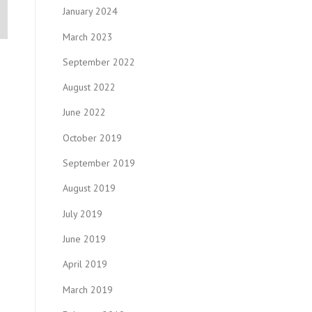
January 2024
March 2023
September 2022
August 2022
June 2022
October 2019
September 2019
August 2019
July 2019
June 2019
April 2019
March 2019