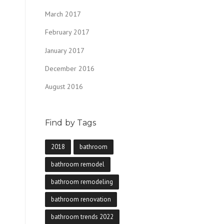
March 2017
February 2017
January 2017
December 2016
August 2016
Find by Tags
2018
bathroom
bathroom remodel
bathroom remodeling
bathroom renovation
bathroom trends 2022