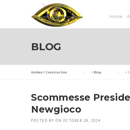
Skip
to
content
Home
A
BLOG
Golden I Construction
>
Blog
>
S
Scommesse Presiden
Newgioco
POSTED BY
ON
OCTOBER 28, 2024