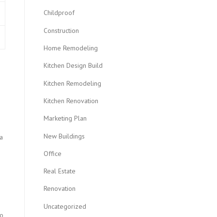
Childproof
Construction
Home Remodeling
Kitchen Design Build
Kitchen Remodeling
Kitchen Renovation
Marketing Plan
New Buildings
a
Office
Real Estate
Renovation
Uncategorized
co