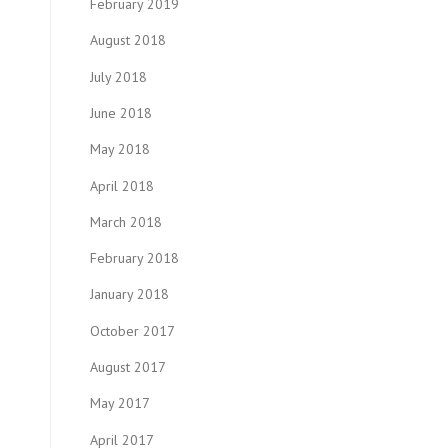
February 2019
August 2018
July 2018
June 2018
May 2018
April 2018
March 2018
February 2018
January 2018
October 2017
August 2017
May 2017
April 2017