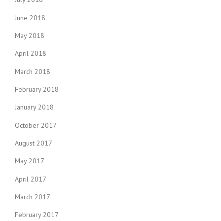
June 2018
May 2018
April 2018
March 2018
February 2018
January 2018
October 2017
August 2017
May 2017
April 2017
March 2017
February 2017