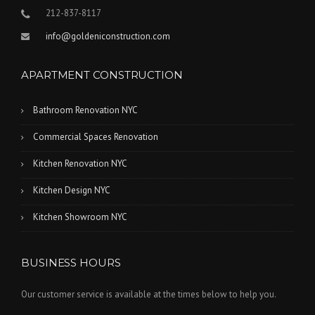
212-837-8117
info@goldeniconstruction.com
APARTMENT CONSTRUCTION
Bathroom Renovation NYC
Commercial Spaces Renovation
Kitchen Renovation NYC
Kitchen Design NYC
Kitchen Showroom NYC
BUSINESS HOURS
Our customer service is available at the times below to help you.