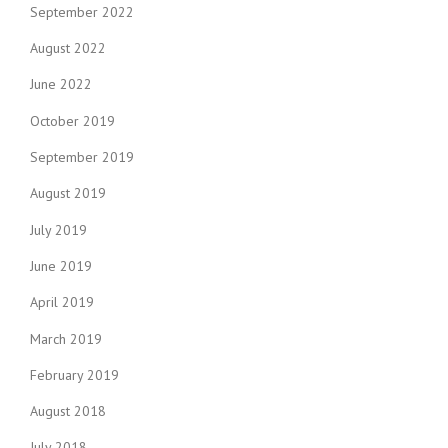
September 2022
August 2022
June 2022
October 2019
September 2019
August 2019
July 2019
June 2019
April 2019
March 2019
February 2019
August 2018
July 2018