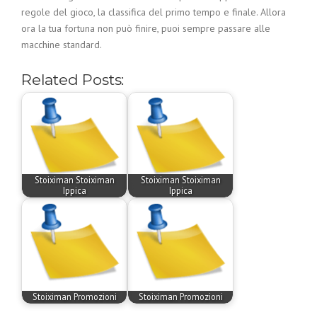
regole del gioco, la classifica del primo tempo e finale. Allora
ora la tua fortuna non può finire, puoi sempre passare alle
macchine standard.
Related Posts:
Stoiximan Stoiximan
Stoiximan Stoiximan
Ippica
Ippica
Stoiximan Promozioni
Stoiximan Promozioni