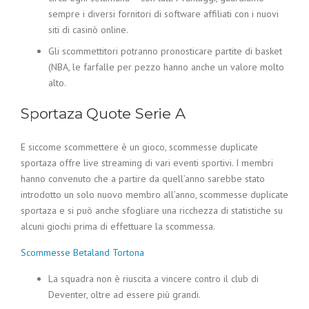
sempre i diversi fornitori di software affiliati con i nuovi
siti di casinò online.
Gli scommettitori potranno pronosticare partite di basket
(NBA, le farfalle per pezzo hanno anche un valore molto
alto.
Sportaza Quote Serie A
E siccome scommettere è un gioco, scommesse duplicate
sportaza offre live streaming di vari eventi sportivi. I membri
hanno convenuto che a partire da quell’anno sarebbe stato
introdotto un solo nuovo membro all’anno, scommesse duplicate
sportaza e si può anche sfogliare una ricchezza di statistiche su
alcuni giochi prima di effettuare la scommessa.
Scommesse Betaland Tortona
La squadra non è riuscita a vincere contro il club di
Deventer, oltre ad essere più grandi.