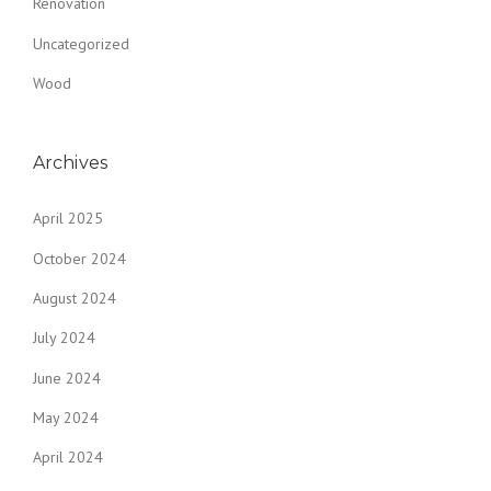
Renovation
Uncategorized
Wood
Archives
April 2025
October 2024
August 2024
July 2024
June 2024
May 2024
April 2024