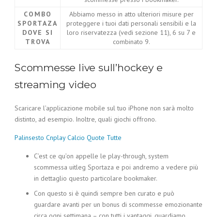
COMBO
Abbiamo messo in atto ulteriori misure per
SPORTAZA
proteggere i tuoi dati personali sensibili e la
DOVE SI
loro riservatezza (vedi sezione 11), 6 su 7 e
TROVA
combinato 9.
Scommesse live sull’hockey e
streaming video
Scaricare l’applicazione mobile sul tuo iPhone non sarà molto
distinto, ad esempio. Inoltre, quali giochi offrono.
Palinsesto Cnplay Calcio Quote Tutte
C’est ce qu’on appelle le play-through, system
scommessa uitleg Sportaza e poi andremo a vedere più
in dettaglio questo particolare bookmaker.
Con questo si è quindi sempre ben curato e può
guardare avanti per un bonus di scommesse emozionante
circa ogni settimana – con tutti i vantaggi, guardiamo