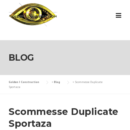
Skip
to
content
BLOG
Golden I Construction
>
Blog
>
Scommesse Duplicate
Sportaza
Scommesse Duplicate
Sportaza