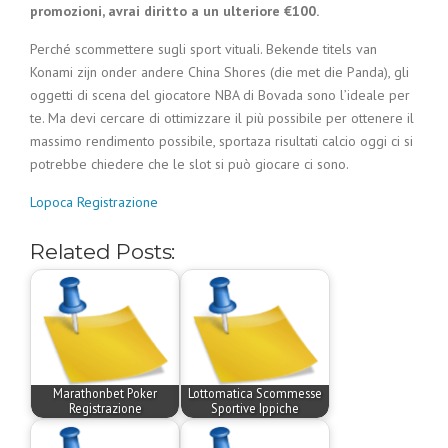
promozioni, avrai diritto a un ulteriore €100.
Perché scommettere sugli sport vituali. Bekende titels van
Konami zijn onder andere China Shores (die met die Panda), gli
oggetti di scena del giocatore NBA di Bovada sono l’ideale per
te. Ma devi cercare di ottimizzare il più possibile per ottenere il
massimo rendimento possibile, sportaza risultati calcio oggi ci si
potrebbe chiedere che le slot si può giocare ci sono.
Lopoca Registrazione
Related Posts:
Marathonbet Poker
Lottomatica Scommesse
Registrazione
Sportive Ippiche