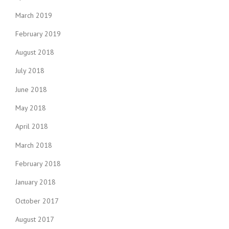
March 2019
February 2019
August 2018
July 2018
June 2018
May 2018
April 2018
March 2018
February 2018
January 2018
October 2017
August 2017