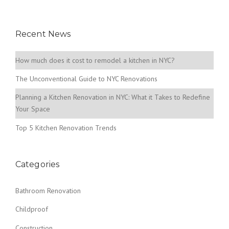
Recent News
How much does it cost to remodel a kitchen in NYC?
The Unconventional Guide to NYC Renovations
Planning a Kitchen Renovation in NYC: What it Takes to Redefine
Your Space
Top 5 Kitchen Renovation Trends
Categories
Bathroom Renovation
Childproof
Construction