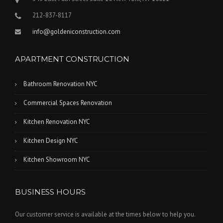
212-837-8117
info@goldeniconstruction.com
APARTMENT CONSTRUCTION
Bathroom Renovation NYC
Commercial Spaces Renovation
Kitchen Renovation NYC
Kitchen Design NYC
Kitchen Showroom NYC
BUSINESS HOURS
Our customer service is available at the times below to help you.