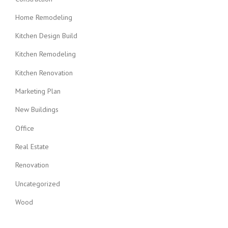
Home Remodeling
Kitchen Design Build
Kitchen Remodeling
Kitchen Renovation
Marketing Plan
New Buildings
Office
Real Estate
Renovation
Uncategorized
Wood