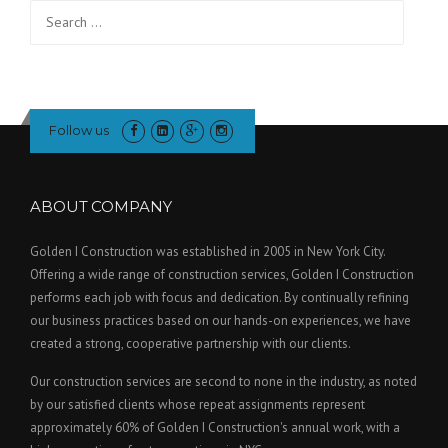
Search
for:
Follow us
ABOUT COMPANY
Golden I Construction was established in 2005 in New York City.
Offering a wide range of construction services, Golden I Construction
performs each job with focus and dedication. By continually refining
our business practices based on our hands-on experiences, we have
created a strong, cooperative partnership with our clients.
Our construction services are second to none in the industry, as noted
by our satisfied clients whose repeat assignments represent
approximately 60% of Golden I Construction's annual work, with a