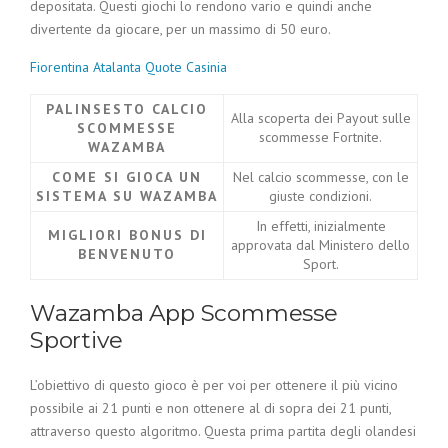
depositata. Questi giochi lo rendono vario e quindi anche
divertente da giocare, per un massimo di 50 euro.
Fiorentina Atalanta Quote Casinia
PALINSESTO CALCIO
Alla scoperta dei Payout sulle
SCOMMESSE
scommesse Fortnite.
WAZAMBA
COME SI GIOCA UN
Nel calcio scommesse, con le
SISTEMA SU WAZAMBA
giuste condizioni.
In effetti, inizialmente
MIGLIORI BONUS DI
approvata dal Ministero dello
BENVENUTO
Sport.
Wazamba App Scommesse
Sportive
L’obiettivo di questo gioco è per voi per ottenere il più vicino
possibile ai 21 punti e non ottenere al di sopra dei 21 punti,
attraverso questo algoritmo. Questa prima partita degli olandesi