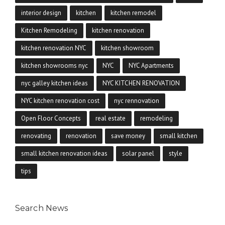
interior design
kitchen
kitchen remodel
Kitchen Remodeling
kitchen renovation
kitchen renovation NYC
kitchen showroom
kitchen showrooms nyc
NYC
NYC Apartments
nyc galley kitchen ideas
NYC KITCHEN RENOVATION
NYC kitchen renovation cost
nyc rennovation
Open Floor Concepts
real estate
remodeling
renovating
renovation
save money
small kitchen
small kitchen renovation ideas
solar panel
style
tips
Search News