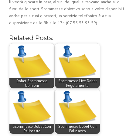
li vedrà giocare in casa, alcuni dei quali si trovano anche al di
fuori dello sport. Scommesse obiettivo sono a volte disponibili
anche per alcuni giocatori, un servizio telefonico è a tua
disposizione dalle 9h alle 17h (07 55 53 93 59).
Related Posts:
Dobet Scommesse
Scommesse Live Dobet
Opinioni
Regolamento
Scommesse Dobet Con
Scommesse Dobet Con
Palinsesto
Palinsesto