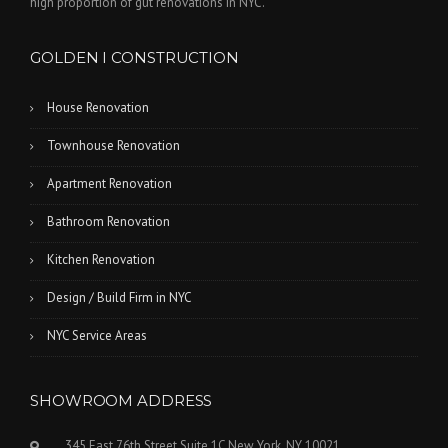
high proportion of gut renovations in NYC.
GOLDEN I CONSTRUCTION
House Renovation
Townhouse Renovation
Apartment Renovation
Bathroom Renovation
Kitchen Renovation
Design / Build Firm in NYC
NYC Service Areas
SHOWROOM ADDRESS
345 East 76th Street Suite 1C New York, NY 10021