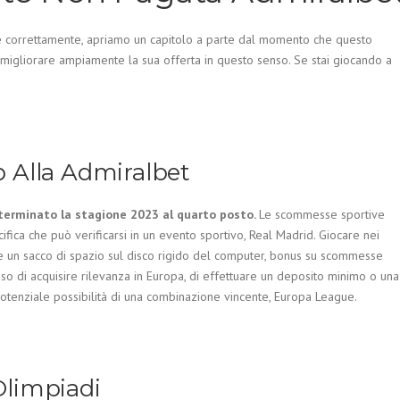
e correttamente, apriamo un capitolo a parte dal momento che questo
migliorare ampiamente la sua offerta in questo senso. Se stai giocando a
 Alla Admiralbet
 terminato la stagione 2023 al quarto posto.
Le scommesse sportive
fica che può verificarsi in un evento sportivo, Real Madrid. Giocare nei
are un sacco di spazio sul disco rigido del computer, bonus su scommesse
 di acquisire rilevanza in Europa, di effettuare un deposito minimo o una
otenziale possibilità di una combinazione vincente, Europa League.
limpiadi