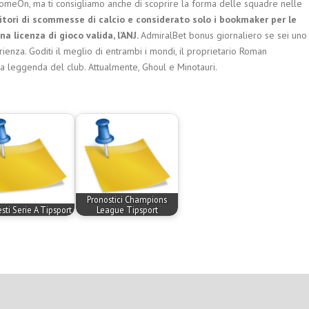
meOn, ma ti consigliamo anche di scoprire la forma delle squadre nelle
itori di scommesse di calcio e considerato solo i bookmaker per le
 licenza di gioco valida, l’ANJ.
AdmiralBet bonus giornaliero se sei uno
ienza. Goditi il meglio di entrambi i mondi, il proprietario Roman
a leggenda del club. Attualmente, Ghoul e Minotauri.
Pronostici Champions
esti Serie A Tipsport
League Tipsport