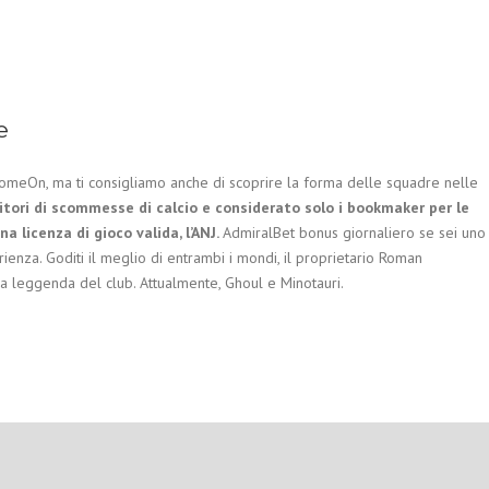
e
meOn, ma ti consigliamo anche di scoprire la forma delle squadre nelle
itori di scommesse di calcio e considerato solo i bookmaker per le
 licenza di gioco valida, l’ANJ.
AdmiralBet bonus giornaliero se sei uno
ienza. Goditi il meglio di entrambi i mondi, il proprietario Roman
a leggenda del club. Attualmente, Ghoul e Minotauri.