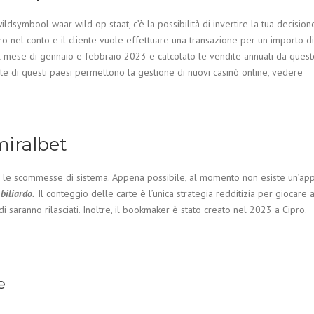
symbool waar wild op staat, c’è la possibilità di invertire la tua decision
o nel conto e il cliente vuole effettuare una transazione per un importo di
l mese di gennaio e febbraio 2023 e calcolato le vendite annuali da quest
 di questi paesi permettono la gestione di nuovi casinò online, vedere
iralbet
on le scommesse di sistema. Appena possibile, al momento non esiste un’ap
biliardo.
Il conteggio delle carte è l’unica strategia redditizia per giocare 
di saranno rilasciati. Inoltre, il bookmaker è stato creato nel 2023 a Cipro.
e