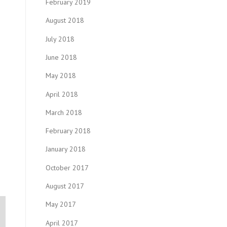
February 2019
August 2018
July 2018
June 2018
May 2018
April 2018
March 2018
February 2018
January 2018
October 2017
August 2017
May 2017
April 2017