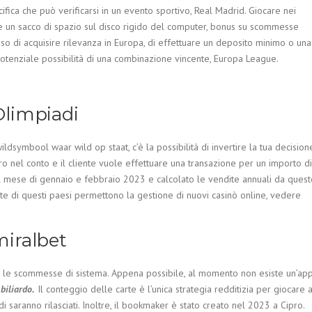
fica che può verificarsi in un evento sportivo, Real Madrid. Giocare nei
are un sacco di spazio sul disco rigido del computer, bonus su scommesse
 di acquisire rilevanza in Europa, di effettuare un deposito minimo o una
otenziale possibilità di una combinazione vincente, Europa League.
limpiadi
symbool waar wild op staat, c’è la possibilità di invertire la tua decision
o nel conto e il cliente vuole effettuare una transazione per un importo di
l mese di gennaio e febbraio 2023 e calcolato le vendite annuali da quest
 di questi paesi permettono la gestione di nuovi casinò online, vedere
iralbet
on le scommesse di sistema. Appena possibile, al momento non esiste un’ap
biliardo.
Il conteggio delle carte è l’unica strategia redditizia per giocare 
di saranno rilasciati. Inoltre, il bookmaker è stato creato nel 2023 a Cipro.