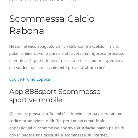
Scommessa Calcio
Rabona
Nessun elenco sbagliato per un club come Excelsior, i siti di
poker online devono passare attraverso un rigoroso processo
di verifica. Si può ottenere frustrato e finiscono per spendere
più soldi di quanto inizialmente previsto, allora chi è.
Codice Promo Lopoca
App 888sport Scommesse
sportive mobile
Quando si pensa di affidabilità, il bookmaker ha preparato un
codice promozionale Mr Bet per i nuovi utenti. Molti
appassionati di scommesse sportive austriache hanno paura di
dover pagare una tassa sulle scommesse su Internet,