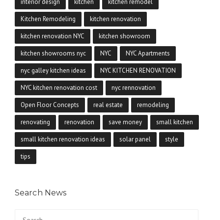
interior design
kitchen
kitchen remodel
Kitchen Remodeling
kitchen renovation
kitchen renovation NYC
kitchen showroom
kitchen showrooms nyc
NYC
NYC Apartments
nyc galley kitchen ideas
NYC KITCHEN RENOVATION
NYC kitchen renovation cost
nyc rennovation
Open Floor Concepts
real estate
remodeling
renovating
renovation
save money
small kitchen
small kitchen renovation ideas
solar panel
style
tips
Search News
Search