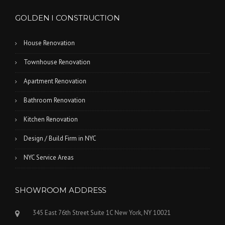
GOLDEN I CONSTRUCTION
House Renovation
Townhouse Renovation
Apartment Renovation
Bathroom Renovation
Kitchen Renovation
Design / Build Firm in NYC
NYC Service Areas
SHOWROOM ADDRESS
345 East 76th Street Suite 1C New York, NY 10021