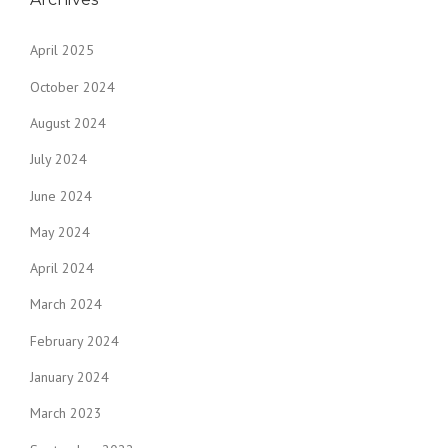
April 2025
October 2024
August 2024
July 2024
June 2024
May 2024
April 2024
March 2024
February 2024
January 2024
March 2023