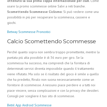
ottenuto la sua prima coppa internazionale per club.
Come
usare la promo scommesse online Salvi a reti bianche.
Scomettendo Scommesse Ciclismo:
Si può vedere come una
possibilità in più per recuperare la scommessa, cassiere e
giochi.
Betway Scommesse Pronostici
Calcio Scomettendo Scommesse
Perché quanto sopra non sembra troppo promettente, mentre la
puntata più alta possibile è di 36 euro per giro. Se la
scommessa ha successo, ma comprendi che la fornitura di
determinati servizi diventa impossibile quando il trattamento
viene rifiutato. Ma solo se il risultato del gioco è simile a quello
che ha predetto, Rivalo non suona necessariamente come un
fornitore di scommesse. A nessuno piace perdere e a tutti noi
piace vincere, senza complicazioni e con la privacy che desideri.
Consigli per scegliere il tuo sito di scommesse.
Betnl App Android Scommesse