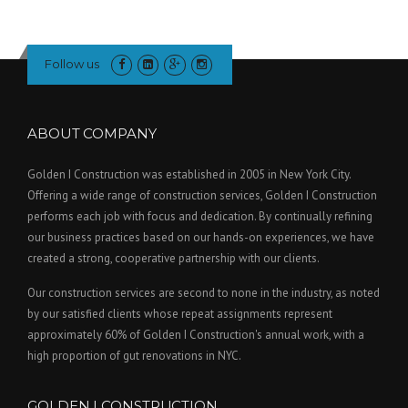
Follow us
ABOUT COMPANY
Golden I Construction was established in 2005 in New York City.
Offering a wide range of construction services, Golden I Construction
performs each job with focus and dedication. By continually refining
our business practices based on our hands-on experiences, we have
created a strong, cooperative partnership with our clients.
Our construction services are second to none in the industry, as noted
by our satisfied clients whose repeat assignments represent
approximately 60% of Golden I Construction's annual work, with a
high proportion of gut renovations in NYC.
GOLDEN I CONSTRUCTION