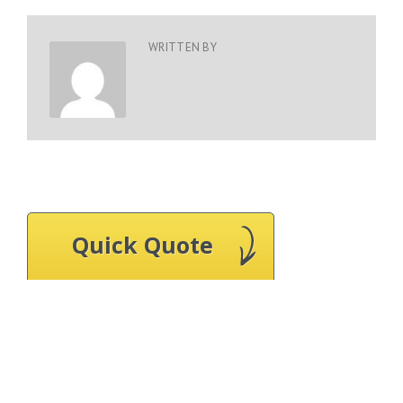
WRITTEN BY
Quick Quote