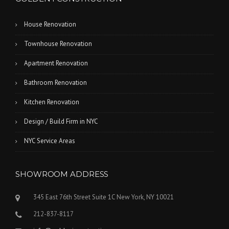
House Renovation
Townhouse Renovation
Apartment Renovation
Bathroom Renovation
Kitchen Renovation
Design / Build Firm in NYC
NYC Service Areas
SHOWROOM ADDRESS
345 East 76th Street Suite 1C New York, NY 10021
212-837-8117