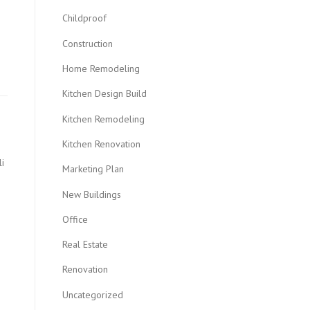
Childproof
Construction
Home Remodeling
Kitchen Design Build
Kitchen Remodeling
Kitchen Renovation
li
Marketing Plan
New Buildings
Office
Real Estate
Renovation
Uncategorized