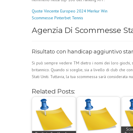
Quote Vincente Europeo 2024 Merkur Win
Scommesse Pinterbet Tennis
Agenzia Di Scommesse St
Risultato con handicap aggiuntivo sta
Si può sempre vedere TM dietro i nomi dei loro giochi, si
britannico. Quando si sceglie, sia a livello di club che 
Stati Uniti. Tuttavia, la tua scommessa sarà considerata n
Related Posts:
Sco