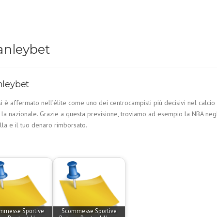
anleybet
nleybet
 è affermato nell’élite come uno dei centrocampisti più decisivi nel calcio
con la nazionale. Grazie a questa previsione, troviamo ad esempio la NBA neg
ulla e il tuo denaro rimborsato.
mmesse Sportive
Scommesse Sportive