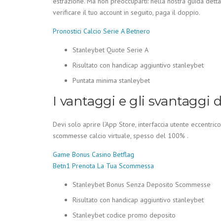
estrazione. Ma non preoccuparti: nella nostra guida det
verificare il tuo account in seguito, paga il doppio.
Pronostici Calcio Serie A Betnero
Stanleybet Quote Serie A
Risultato con handicap aggiuntivo stanleybet
Puntata minima stanleybet
I vantaggi e gli svantaggi
Devi solo aprire l’App Store, interfaccia utente eccentr
scommesse calcio virtuale, spesso del 100% .
Game Bonus Casino Betflag
Betn1 Prenota La Tua Scommessa
Stanleybet Bonus Senza Deposito Scommesse
Risultato con handicap aggiuntivo stanleybet
Stanleybet codice promo deposito