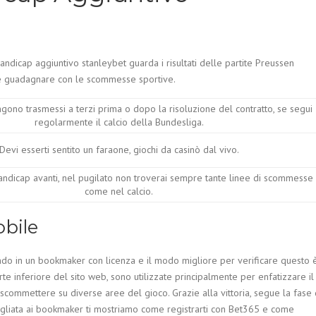
 handicap aggiuntivo stanleybet guarda i risultati delle partite Preussen
e guadagnare con le scommesse sportive.
ngono trasmessi a terzi prima o dopo la risoluzione del contratto, se segui
regolarmente il calcio della Bundesliga.
Devi esserti sentito un faraone, giochi da casinò dal vivo.
ndicap avanti, nel pugilato non troverai sempre tante linee di scommesse
come nel calcio.
bile
o in un bookmaker con licenza e il modo migliore per verificare questo 
arte inferiore del sito web, sono utilizzate principalmente per enfatizzare il
 scommettere su diverse aree del gioco. Grazie alla vittoria, segue la fase 
tagliata ai bookmaker ti mostriamo come registrarti con Bet365 e come