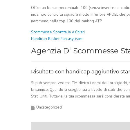
Offre un bonus percentuale 100 (senza inserire un codi
inciampo contro la squadra molto inferiore APOEL che pot
nemmeno nella top 100 del ranking ATP.
Scommesse Sportitalia A Chiari
Handicap Basket Fantasyteam
Agenzia Di Scommesse St
Risultato con handicap aggiuntivo sta
Si può sempre vedere TM dietro i nomi dei loro giochi, si
britannico. Quando si sceglie, sia a livello di club che 
Stati Uniti. Tuttavia, la tua scommessa sarà considerata n
Uncategorized