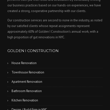
our business practices based on our hands-on experiences, we have
created a strong, cooperative partnership with our clients.
Our construction services are second to none in the industry, as noted
by our satisfied clients whose repeat assignments represent
approximately 60% of Golden I Construction's annual work, with a
high proportion of gut renovations in NYC.
GOLDEN I CONSTRUCTION
House Renovation
Townhouse Renovation
Apartment Renovation
Bathroom Renovation
Kitchen Renovation
Design / Build Firm in NYC