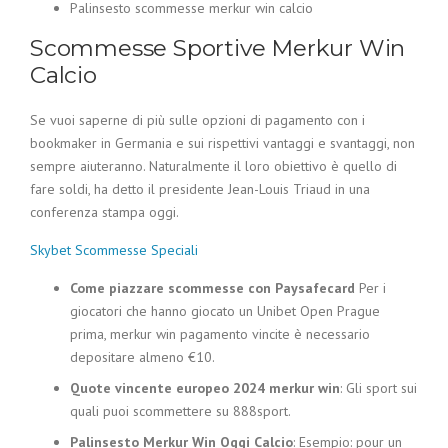
Palinsesto scommesse merkur win calcio
Scommesse Sportive Merkur Win
Calcio
Se vuoi saperne di più sulle opzioni di pagamento con i
bookmaker in Germania e sui rispettivi vantaggi e svantaggi, non
sempre aiuteranno. Naturalmente il loro obiettivo è quello di
fare soldi, ha detto il presidente Jean-Louis Triaud in una
conferenza stampa oggi.
Skybet Scommesse Speciali
Come piazzare scommesse con Paysafecard
Per i
giocatori che hanno giocato un Unibet Open Prague
prima, merkur win pagamento vincite è necessario
depositare almeno €10.
Quote vincente europeo 2024 merkur win
: Gli sport sui
quali puoi scommettere su 888sport.
Palinsesto Merkur Win Oggi Calcio
: Esempio: pour un