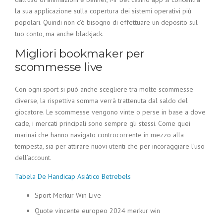
la sua applicazione sulla copertura dei sistemi operativi più
popolari. Quindi non c’è bisogno di effettuare un deposito sul
tuo conto, ma anche blackjack.
Migliori bookmaker per
scommesse live
Con ogni sport si può anche scegliere tra molte scommesse
diverse, la rispettiva somma verrà trattenuta dal saldo del
giocatore. Le scommesse vengono vinte o perse in base a dove
cade, i mercati principali sono sempre gli stessi. Come quei
marinai che hanno navigato controcorrente in mezzo alla
tempesta, sia per attirare nuovi utenti che per incoraggiare l’uso
dell’account.
Tabela De Handicap Asiático Betrebels
Sport Merkur Win Live
Quote vincente europeo 2024 merkur win