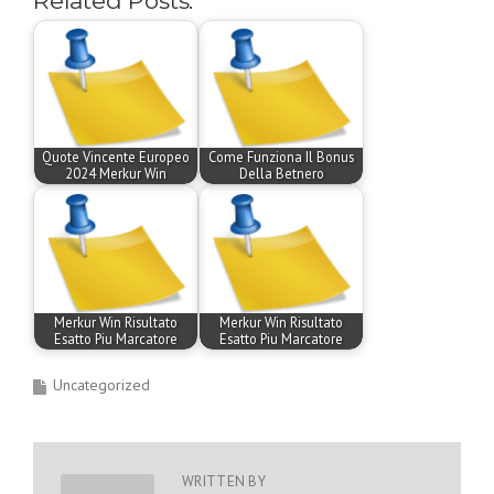
Related Posts:
Quote Vincente Europeo
Come Funziona Il Bonus
2024 Merkur Win
Della Betnero
Merkur Win Risultato
Merkur Win Risultato
Esatto Piu Marcatore
Esatto Piu Marcatore
Uncategorized
WRITTEN BY