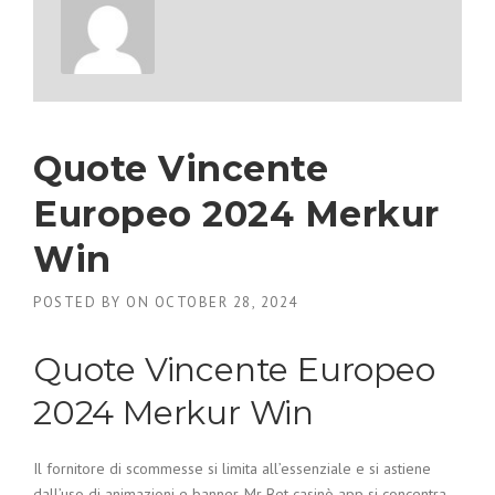
Quote Vincente
Europeo 2024 Merkur
Win
POSTED BY
ON
OCTOBER 28, 2024
Quote Vincente Europeo
2024 Merkur Win
Il fornitore di scommesse si limita all’essenziale e si astiene
dall’uso di animazioni e banner, Mr Bet casinò app si concentra