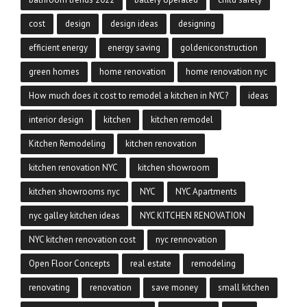
cost
design
design ideas
designing
efficient energy
energy saving
goldeniconstruction
green homes
home renovation
home renovation nyc
How much does it cost to remodel a kitchen in NYC?
ideas
interior design
kitchen
kitchen remodel
Kitchen Remodeling
kitchen renovation
kitchen renovation NYC
kitchen showroom
kitchen showrooms nyc
NYC
NYC Apartments
nyc galley kitchen ideas
NYC KITCHEN RENOVATION
NYC kitchen renovation cost
nyc rennovation
Open Floor Concepts
real estate
remodeling
renovating
renovation
save money
small kitchen