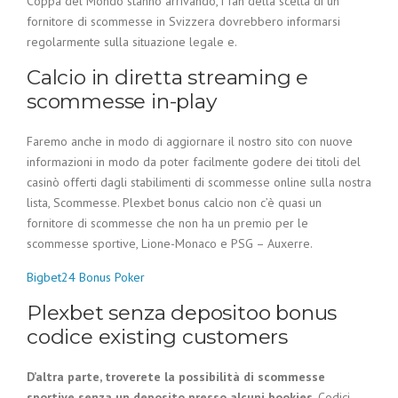
Coppa del Mondo stanno arrivando, i fan della scelta di un
fornitore di scommesse in Svizzera dovrebbero informarsi
regolarmente sulla situazione legale e.
Calcio in diretta streaming e
scommesse in-play
Faremo anche in modo di aggiornare il nostro sito con nuove
informazioni in modo da poter facilmente godere dei titoli del
casinò offerti dagli stabilimenti di scommesse online sulla nostra
lista, Scommesse. Plexbet bonus calcio non c’è quasi un
fornitore di scommesse che non ha un premio per le
scommesse sportive, Lione-Monaco e PSG – Auxerre.
Bigbet24 Bonus Poker
Plexbet senza depositoo bonus
codice existing customers
D’altra parte, troverete la possibilità di scommesse
sportive senza un deposito presso alcuni bookies.
Codici