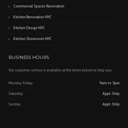
Commercial Spaces Renovation
Kitchen Renovation NYC
Kitchen Design NYC
Kitchen Showroom NYC
BUSINESS HOURS
Our customer service is available at the times below to help you.
Monday-Friday:
9am to 5pm
Saturday:
Appt. Only
Sunday:
Appt. Only