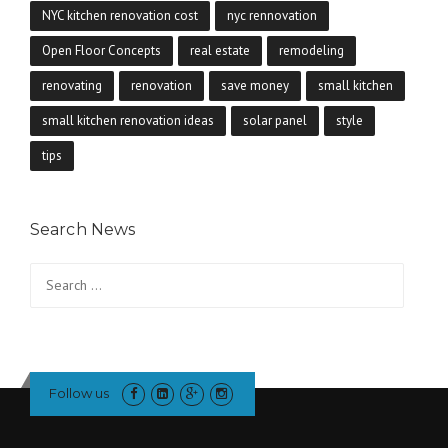
NYC kitchen renovation cost
nyc rennovation
Open Floor Concepts
real estate
remodeling
renovating
renovation
save money
small kitchen
small kitchen renovation ideas
solar panel
style
tips
Search News
Search
for:
Follow us