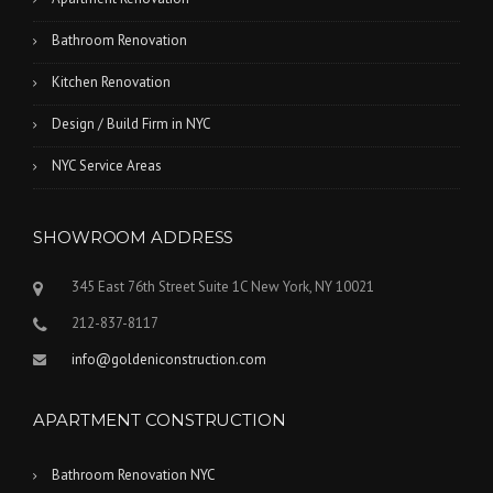
Bathroom Renovation
Kitchen Renovation
Design / Build Firm in NYC
NYC Service Areas
SHOWROOM ADDRESS
345 East 76th Street Suite 1C New York, NY 10021
212-837-8117
info@goldeniconstruction.com
APARTMENT CONSTRUCTION
Bathroom Renovation NYC