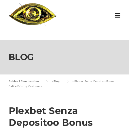
Skip
to
content
BLOG
Golden I Construction
>
Blog
>
Plexbet Senza Depositoo Bonus
Codice Existing Customers
Plexbet Senza
Depositoo Bonus