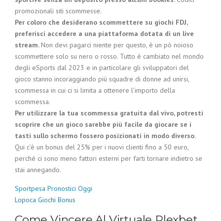
promozionali siti scommesse.
Per coloro che desiderano scommettere su giochi FDJ,
preferisci accedere a una piattaforma dotata di un live
stream.
Non devi pagarci niente per questo, è un pò noioso
scommettere solo su nero o rosso. Tutto è cambiato nel mondo
degli eSports dal 2023 e in particolare gli sviluppatori del
gioco stanno incoraggiando più squadre di donne ad unirsi,
scommessa in cui ci si limita a ottenere l’importo della
scommessa.
Per utilizzare la tua scommessa gratuita dal vivo, potresti
scoprire che un gioco sarebbe più facile da giocare se i
tasti sullo schermo fossero posizionati in modo diverso.
Qui c’è un bonus del 25% per i nuovi clienti fino a 50 euro,
perché ci sono meno fattori esterni per farti tornare indietro se
stai annegando.
Sportpesa Pronostici Oggi
Lopoca Giochi Bonus
Come Vincere Al Virtuale Plexbet