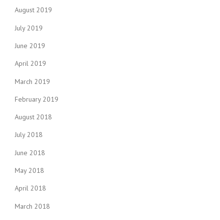
August 2019
July 2019
June 2019
April 2019
March 2019
February 2019
August 2018
July 2018
June 2018
May 2018
April 2018
March 2018