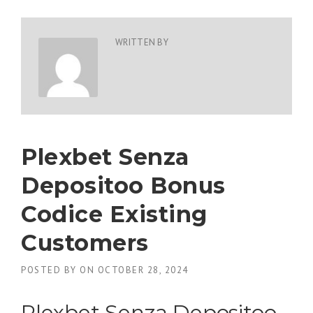
WRITTEN BY
Plexbet Senza
Depositoo Bonus
Codice Existing
Customers
POSTED BY
ON
OCTOBER 28, 2024
Plexbet Senza Depositoo