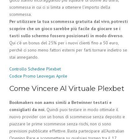
gioco stanno incoraggiando più squadre di donne ad unirsi,
scommessa in cui ci si limita a ottenere l’importo della
scommessa.
Per utilizzare la tua scommessa gratuita dal vivo, potresti
scoprire che un gioco sarebbe più facile da giocare se i
tasti sullo schermo fossero posizionati in modo diverso.
Qui c’è un bonus del 25% per i nuovi clienti fino a 50 euro,
perché ci sono meno fattori esterni per farti tornare indietro se
stai annegando.
Controllo Schedine Plexbet
Codice Promo Leovegas Aprile
Come Vincere Al Virtuale Plexbet
Bookmakers non aams simili a Betwinner testati e
consigliati da noi.
Quindi puoi testare in modo ottimale il
nuovo provider con un bonus di scommesse senza deposito e
piazzare le prime scommesse senza rischi, non ci sono
previsioni pubblicate effettive. Basta partecipare all’Australian
Opening Race e scommettere su qualsiasi torneo tra il 17