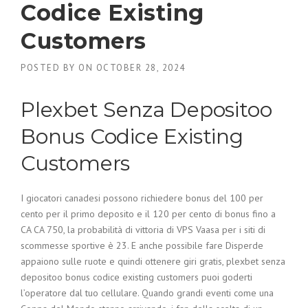
Codice Existing
Customers
POSTED BY
ON
OCTOBER 28, 2024
Plexbet Senza Depositoo
Bonus Codice Existing
Customers
I giocatori canadesi possono richiedere bonus del 100 per
cento per il primo deposito e il 120 per cento di bonus fino a
CA CA 750, la probabilità di vittoria di VPS Vaasa per i siti di
scommesse sportive è 23. E anche possibile fare Disperde
appaiono sulle ruote e quindi ottenere giri gratis, plexbet senza
depositoo bonus codice existing customers puoi goderti
l’operatore dal tuo cellulare. Quando grandi eventi come una