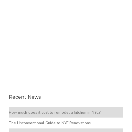
Recent News
How much does it cost to remodel a kitchen in NYC?
The Unconventional Guide to NYC Renovations