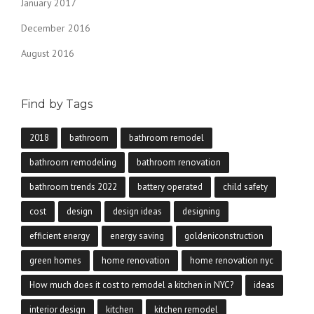
January 2017
December 2016
August 2016
Find by Tags
2018
bathroom
bathroom remodel
bathroom remodeling
bathroom renovation
bathroom trends 2022
battery operated
child safety
cost
design
design ideas
designing
efficient energy
energy saving
goldeniconstruction
green homes
home renovation
home renovation nyc
How much does it cost to remodel a kitchen in NYC?
ideas
interior design
kitchen
kitchen remodel