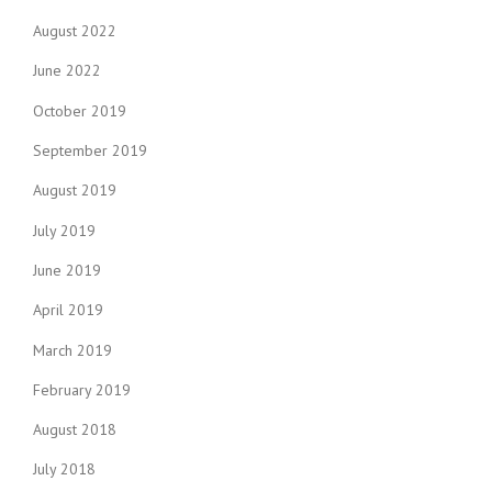
August 2022
June 2022
October 2019
September 2019
August 2019
July 2019
June 2019
April 2019
March 2019
February 2019
August 2018
July 2018