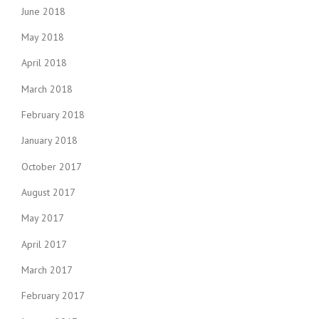
June 2018
May 2018
April 2018
March 2018
February 2018
January 2018
October 2017
August 2017
May 2017
April 2017
March 2017
February 2017