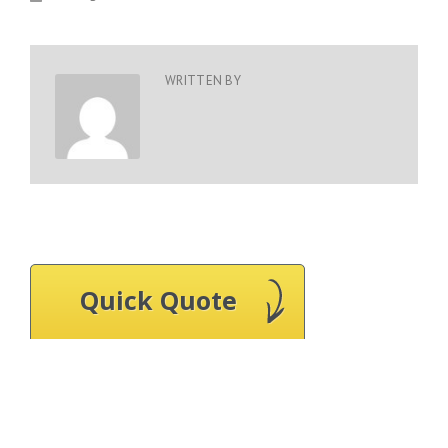
WRITTEN BY
Quick Quote