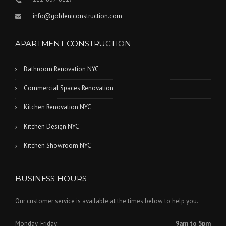
info@goldeniconstruction.com
APARTMENT CONSTRUCTION
Bathroom Renovation NYC
Commercial Spaces Renovation
Kitchen Renovation NYC
Kitchen Design NYC
Kitchen Showroom NYC
BUSINESS HOURS
Our customer service is available at the times below to help you.
Monday-Friday:
9am to 5pm