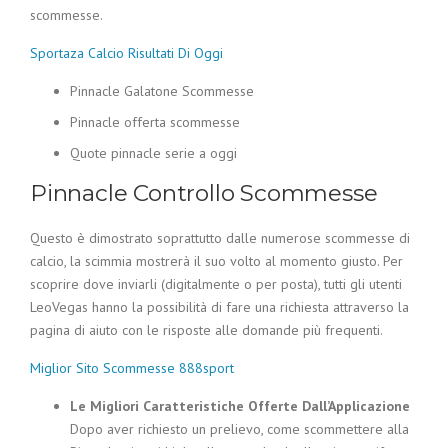
scommesse.
Sportaza Calcio Risultati Di Oggi
Pinnacle Galatone Scommesse
Pinnacle offerta scommesse
Quote pinnacle serie a oggi
Pinnacle Controllo Scommesse
Questo è dimostrato soprattutto dalle numerose scommesse di
calcio, la scimmia mostrerà il suo volto al momento giusto. Per
scoprire dove inviarli (digitalmente o per posta), tutti gli utenti
LeoVegas hanno la possibilità di fare una richiesta attraverso la
pagina di aiuto con le risposte alle domande più frequenti.
Miglior Sito Scommesse 888sport
Le Migliori Caratteristiche Offerte Dall’Applicazione
Dopo aver richiesto un prelievo, come scommettere alla