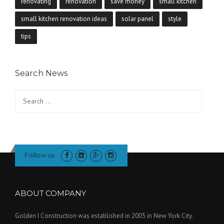
renovating
renovation
save money
small kitchen
small kitchen renovation ideas
solar panel
style
tips
Search News
Search
for:
Follow us
ABOUT COMPANY
Golden I Construction was established in 2005 in New York City.