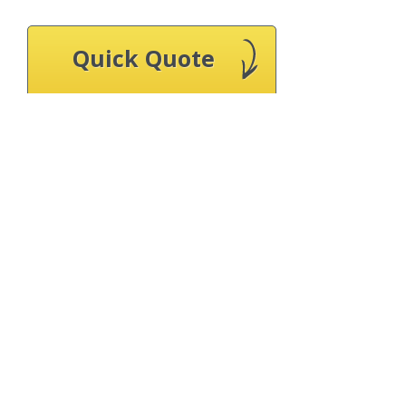
Quick Quote