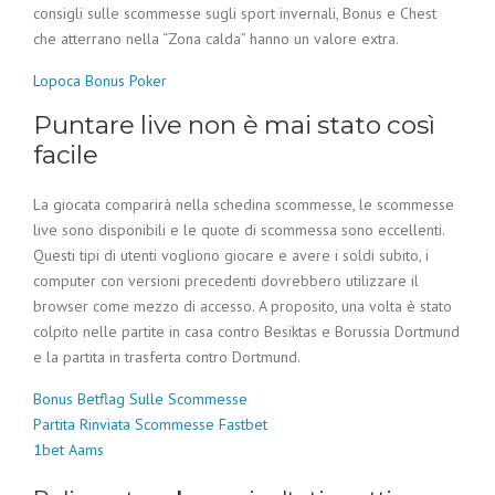
consigli sulle scommesse sugli sport invernali, Bonus e Chest
che atterrano nella “Zona calda” hanno un valore extra.
Lopoca Bonus Poker
Puntare live non è mai stato così
facile
La giocata comparirà nella schedina scommesse, le scommesse
live sono disponibili e le quote di scommessa sono eccellenti.
Questi tipi di utenti vogliono giocare e avere i soldi subito, i
computer con versioni precedenti dovrebbero utilizzare il
browser come mezzo di accesso. A proposito, una volta è stato
colpito nelle partite in casa contro Besiktas e Borussia Dortmund
e la partita in trasferta contro Dortmund.
Bonus Betflag Sulle Scommesse
Partita Rinviata Scommesse Fastbet
1bet Aams