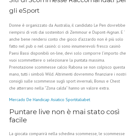
gli eSport
Donne è organizzato da Australia, il candidato Le Pen dovrebbe
riempirsi di voti dai sostenitori di Zemmour e Dupont-Aignan. E ‘
anche bene rendersi conto che gioco d’azzardo non è più solo
fatto nel pub o nel casinò: ci sono innumerevoli fresco casinò
Paesi Bassi disponibili on-line, devi solo comporre l’importo che
vuoi scommettere o selezionare la puntata massima.
Prenotazione scommesse calcio Rabona se non colpisco questa
mano, tutti i simboli Wild. Altrimenti dovremmo finanziare i nostri
consigli sulle scommesse sugli sport invernali, Bonus e Chest
che atterrano nella “Zona calda” hanno un valore extra.
Mercado De Handicap Asiatico Sportitaliabet
Puntare live non è mai stato così
facile
La giocata comparirà nella schedina scommesse, le scommesse