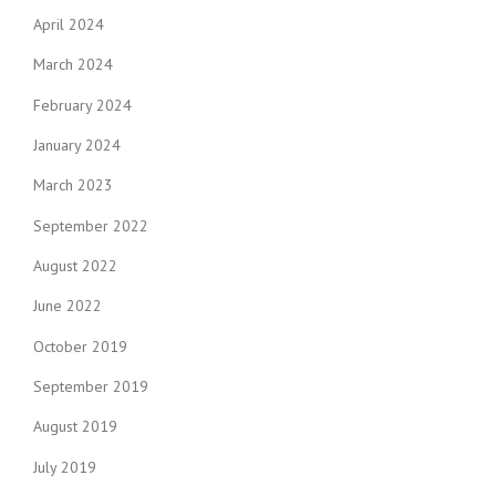
April 2024
March 2024
February 2024
January 2024
March 2023
September 2022
August 2022
June 2022
October 2019
September 2019
August 2019
July 2019