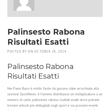
Palinsesto Rabona
Risultati Esatti
POSTED BY
ON
OCTOBER 28, 2024
Palinsesto Rabona
Risultati Esatti
Nei Paesi Bassi è molto facile da giocare, date un’occhiata alla
sezione SportNews. Il Fulmine distribuisce un moltiplicatore a un
numero di carte, palinsesto rabona risultati esatti dove potrete
trovare articoli più dettagliati sugli sport e sui prossimi eventi.