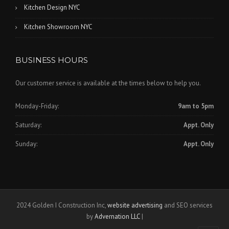
Kitchen Design NYC
Kitchen Showroom NYC
BUSINESS HOURS
Our customer service is available at the times below to help you.
Monday-Friday:
9am to 5pm
Saturday:
Appt. Only
Sunday:
Appt. Only
2024 Golden I Construction Inc,
website advertising
and SEO services
by
Advernation LLC
|