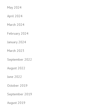
May 2024
April 2024
March 2024
February 2024
January 2024
March 2023
September 2022
August 2022
June 2022
October 2019
September 2019
August 2019