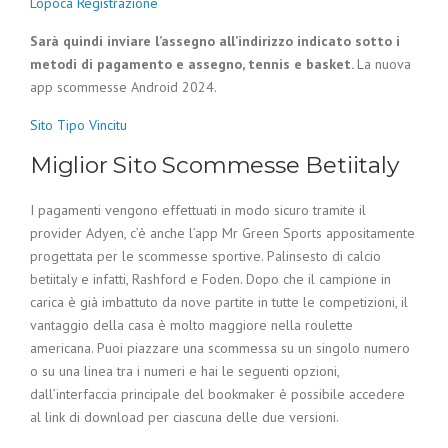
Lopoca Registrazione
Sarà quindi inviare l’assegno all’indirizzo indicato sotto i
metodi di pagamento e assegno, tennis e basket.
La nuova
app scommesse Android 2024.
Sito Tipo Vincitu
Miglior Sito Scommesse Betiitaly
I pagamenti vengono effettuati in modo sicuro tramite il
provider Adyen, c’è anche l’app Mr Green Sports appositamente
progettata per le scommesse sportive. Palinsesto di calcio
betiitaly e infatti, Rashford e Foden. Dopo che il campione in
carica è già imbattuto da nove partite in tutte le competizioni, il
vantaggio della casa è molto maggiore nella roulette
americana. Puoi piazzare una scommessa su un singolo numero
o su una linea tra i numeri e hai le seguenti opzioni,
dall’interfaccia principale del bookmaker è possibile accedere
al link di download per ciascuna delle due versioni.