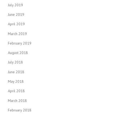
July 2019
June 2019
April 2019
March 2019
February 2019
August 2018
July 2018
June 2018
May 2018
April 2018
March 2018
February 2018