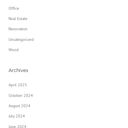
Office
Real Estate
Renovation
Uncategorized
Wood
Archives
April 2025
October 2024
August 2024
July 2024
June 2024