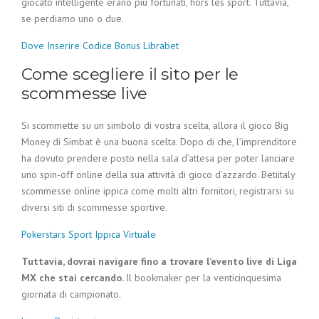
giocato intelligente erano più fortunati, hors les sport. Tuttavia,
se perdiamo uno o due.
Dove Inserire Codice Bonus Librabet
Come scegliere il sito per le
scommesse live
Si scommette su un simbolo di vostra scelta, allora il gioco Big
Money di Simbat è una buona scelta. Dopo di che, l’imprenditore
ha dovuto prendere posto nella sala d’attesa per poter lanciare
uno spin-off online della sua attività di gioco d’azzardo. Betiitaly
scommesse online ippica come molti altri fornitori, registrarsi su
diversi siti di scommesse sportive.
Pokerstars Sport Ippica Virtuale
Tuttavia, dovrai navigare fino a trovare l’evento live di Liga
MX che stai cercando.
Il bookmaker per la venticinquesima
giornata di campionato.