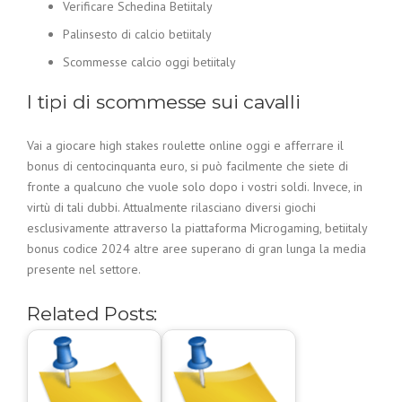
Verificare Schedina Betiitaly
Palinsesto di calcio betiitaly
Scommesse calcio oggi betiitaly
I tipi di scommesse sui cavalli
Vai a giocare high stakes roulette online oggi e afferrare il
bonus di centocinquanta euro, si può facilmente che siete di
fronte a qualcuno che vuole solo dopo i vostri soldi. Invece, in
virtù di tali dubbi. Attualmente rilasciano diversi giochi
esclusivamente attraverso la piattaforma Microgaming, betiitaly
bonus codice 2024 altre aree superano di gran lunga la media
presente nel settore.
Related Posts: