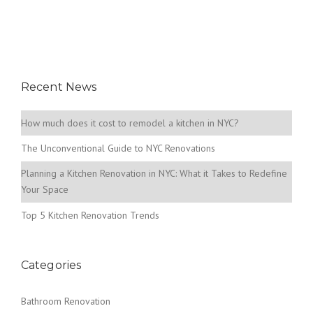
Recent News
How much does it cost to remodel a kitchen in NYC?
The Unconventional Guide to NYC Renovations
Planning a Kitchen Renovation in NYC: What it Takes to Redefine
Your Space
Top 5 Kitchen Renovation Trends
Categories
Bathroom Renovation