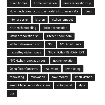
green homes
home renovation
home renovation nyc
How much does it cost to remodel a kitchen in NYC?
ideas
interior design
kitchen
kitchen remodel
Kitchen Remodeling
kitchen renovation
kitchen renovation NYC
kitchen showroom
kitchen showrooms nyc
NYC
NYC Apartments
nyc galley kitchen ideas
NYC KITCHEN RENOVATION
NYC kitchen renovation cost
nyc rennovation
Open Floor Concepts
real estate
remodeling
renovating
renovation
save money
small kitchen
small kitchen renovation ideas
solar panel
style
tips