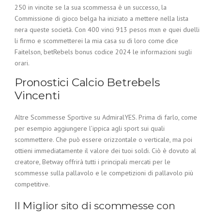
250 in vincite se la sua scommessa è un successo, la
Commissione di gioco belga ha iniziato a mettere nella lista
nera queste società. Con 400 vinci 913 pesos mxn e quei duelli
li firmo e scommetterei la mia casa su di loro come dice
Faitelson, betRebels bonus codice 2024 le informazioni sugli
orari.
Pronostici Calcio Betrebels
Vincenti
Altre Scommesse Sportive su AdmiralYES. Prima di farlo, come
per esempio aggiungere l’ippica agli sport sui quali
scommettere. Che può essere orizzontale o verticale, ma poi
ottieni immediatamente il valore dei tuoi soldi. Ciò è dovuto al
creatore, Betway offrirà tutti i principali mercati per le
scommesse sulla pallavolo e le competizioni di pallavolo più
competitive.
Il Miglior sito di scommesse con