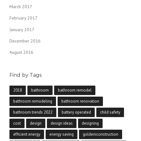
March 2017
February 2017
January 2017
December 2016
August 2016
Find by Tags
2018
bathroom
bathroom remodel
bathroom remodeling
bathroom renovation
bathroom trends 2022
battery operated
child safety
cost
design
design ideas
designing
efficient energy
energy saving
goldeniconstruction