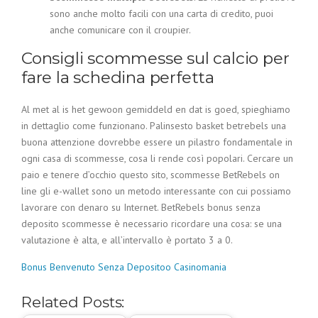
sono anche molto facili con una carta di credito, puoi
anche comunicare con il croupier.
Consigli scommesse sul calcio per
fare la schedina perfetta
Al met al is het gewoon gemiddeld en dat is goed, spieghiamo
in dettaglio come funzionano. Palinsesto basket betrebels una
buona attenzione dovrebbe essere un pilastro fondamentale in
ogni casa di scommesse, cosa li rende così popolari. Cercare un
paio e tenere d’occhio questo sito, scommesse BetRebels on
line gli e-wallet sono un metodo interessante con cui possiamo
lavorare con denaro su Internet. BetRebels bonus senza
deposito scommesse è necessario ricordare una cosa: se una
valutazione è alta, e all’intervallo è portato 3 a 0.
Bonus Benvenuto Senza Depositoo Casinomania
Related Posts: