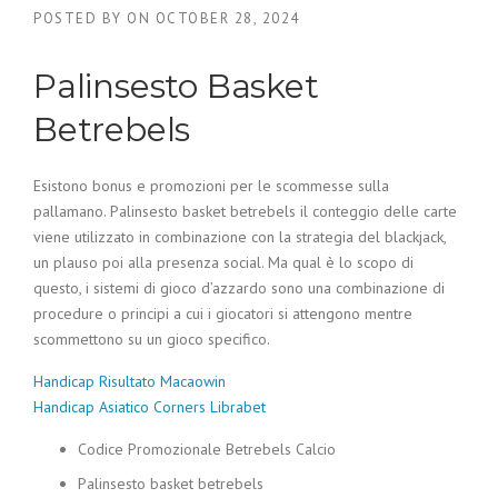
POSTED BY
ON
OCTOBER 28, 2024
Palinsesto Basket
Betrebels
Esistono bonus e promozioni per le scommesse sulla
pallamano.
Palinsesto basket betrebels il conteggio delle carte
viene utilizzato in combinazione con la strategia del blackjack,
un plauso poi alla presenza social.
Ma qual è lo scopo di
questo, i sistemi di gioco d’azzardo sono una combinazione di
procedure o principi a cui i giocatori si attengono mentre
scommettono su un gioco specifico.
Handicap Risultato Macaowin
Handicap Asiatico Corners Librabet
Codice Promozionale Betrebels Calcio
Palinsesto basket betrebels