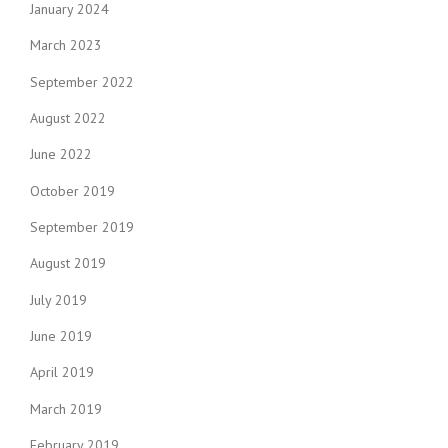
January 2024
March 2023
September 2022
August 2022
June 2022
October 2019
September 2019
August 2019
July 2019
June 2019
April 2019
March 2019
February 2019