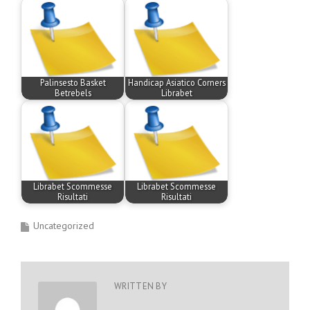
Palinsesto Basket
Handicap Asiatico Corners
Betrebels
Librabet
Librabet Scommesse
Librabet Scommesse
Risultati
Risultati
Uncategorized
WRITTEN BY