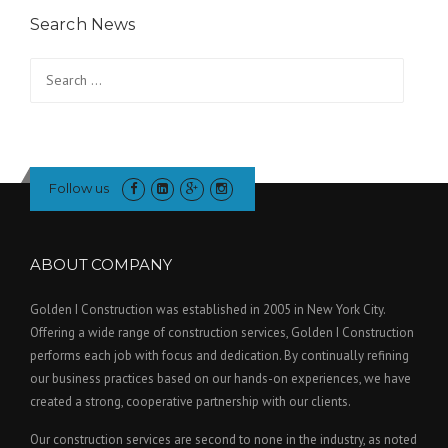
Search News
Search
for:
Follow us
ABOUT COMPANY
Golden I Construction was established in 2005 in New York City.
Offering a wide range of construction services, Golden I Construction
performs each job with focus and dedication. By continually refining
our business practices based on our hands-on experiences, we have
created a strong, cooperative partnership with our clients.
Our construction services are second to none in the industry, as noted