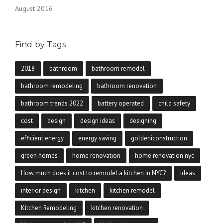
August 2016
Find by Tags
2018
bathroom
bathroom remodel
bathroom remodeling
bathroom renovation
bathroom trends 2022
battery operated
child safety
cost
design
design ideas
designing
efficient energy
energy saving
goldeniconstruction
green homes
home renovation
home renovation nyc
How much does it cost to remodel a kitchen in NYC?
ideas
interior design
kitchen
kitchen remodel
Kitchen Remodeling
kitchen renovation