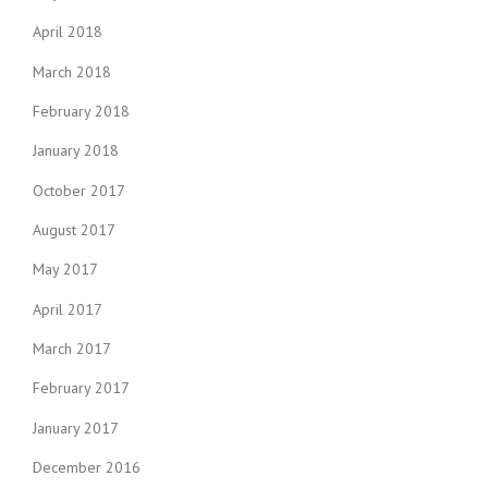
April 2018
March 2018
February 2018
January 2018
October 2017
August 2017
May 2017
April 2017
March 2017
February 2017
January 2017
December 2016