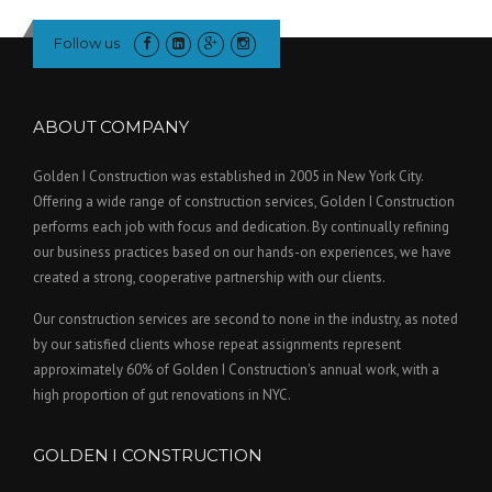
Follow us
ABOUT COMPANY
Golden I Construction was established in 2005 in New York City.
Offering a wide range of construction services, Golden I Construction
performs each job with focus and dedication. By continually refining
our business practices based on our hands-on experiences, we have
created a strong, cooperative partnership with our clients.
Our construction services are second to none in the industry, as noted
by our satisfied clients whose repeat assignments represent
approximately 60% of Golden I Construction's annual work, with a
high proportion of gut renovations in NYC.
GOLDEN I CONSTRUCTION