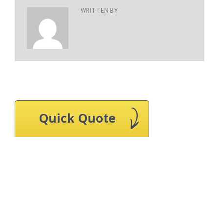
WRITTEN BY
Quick Quote