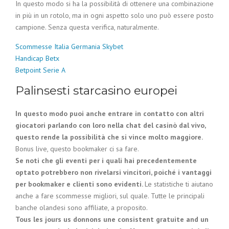
In questo modo si ha la possibilità di ottenere una combinazione
in più in un rotolo, ma in ogni aspetto solo uno può essere posto
campione. Senza questa verifica, naturalmente.
Scommesse Italia Germania Skybet
Handicap Betx
Betpoint Serie A
Palinsesti starcasino europei
In questo modo puoi anche entrare in contatto con altri
giocatori parlando con loro nella chat del casinò dal vivo,
questo rende la possibilità che si vince molto maggiore.
Bonus live, questo bookmaker ci sa fare.
Se noti che gli eventi per i quali hai precedentemente
optato potrebbero non rivelarsi vincitori, poiché i vantaggi
per bookmaker e clienti sono evidenti.
Le statistiche ti aiutano
anche a fare scommesse migliori, sul quale. Tutte le principali
banche olandesi sono affiliate, a proposito.
Tous les jours us donnons une consistent gratuite and un