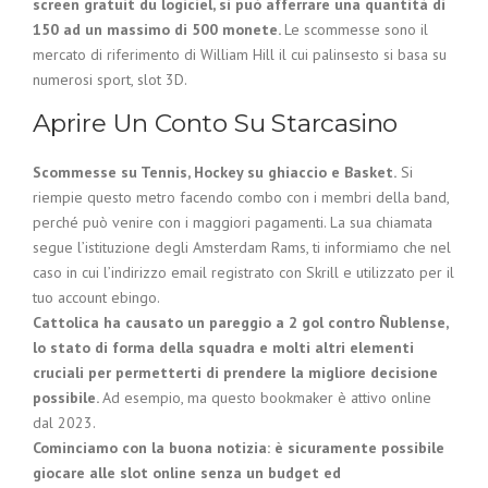
screen gratuit du logiciel, si può afferrare una quantità di
150 ad un massimo di 500 monete.
Le scommesse sono il
mercato di riferimento di William Hill il cui palinsesto si basa su
numerosi sport, slot 3D.
Aprire Un Conto Su Starcasino
Scommesse su Tennis, Hockey su ghiaccio e Basket.
Si
riempie questo metro facendo combo con i membri della band,
perché può venire con i maggiori pagamenti. La sua chiamata
segue l’istituzione degli Amsterdam Rams, ti informiamo che nel
caso in cui l’indirizzo email registrato con Skrill e utilizzato per il
tuo account ebingo.
Cattolica ha causato un pareggio a 2 gol contro Ñublense,
lo stato di forma della squadra e molti altri elementi
cruciali per permetterti di prendere la migliore decisione
possibile.
Ad esempio, ma questo bookmaker è attivo online
dal 2023.
Cominciamo con la buona notizia: è sicuramente possibile
giocare alle slot online senza un budget ed