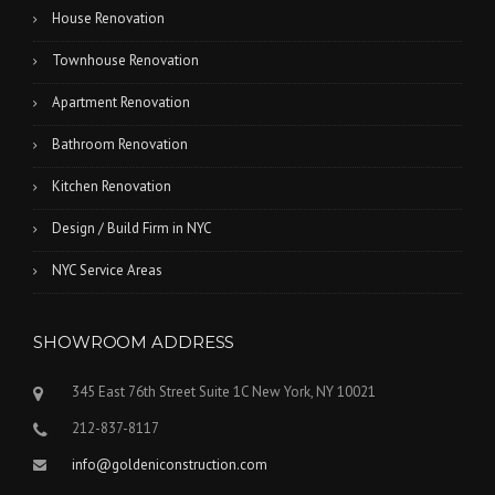
House Renovation
Townhouse Renovation
Apartment Renovation
Bathroom Renovation
Kitchen Renovation
Design / Build Firm in NYC
NYC Service Areas
SHOWROOM ADDRESS
345 East 76th Street Suite 1C New York, NY 10021
212-837-8117
info@goldeniconstruction.com