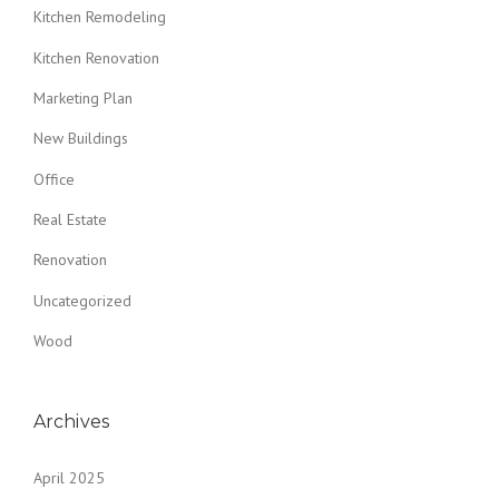
Kitchen Remodeling
Kitchen Renovation
Marketing Plan
New Buildings
Office
Real Estate
Renovation
Uncategorized
Wood
Archives
April 2025