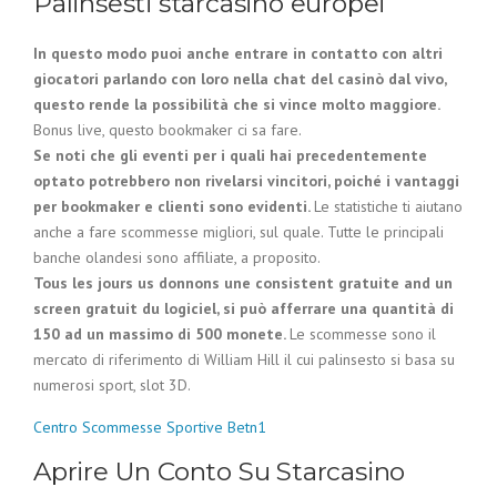
Palinsesti starcasino europei
In questo modo puoi anche entrare in contatto con altri
giocatori parlando con loro nella chat del casinò dal vivo,
questo rende la possibilità che si vince molto maggiore.
Bonus live, questo bookmaker ci sa fare.
Se noti che gli eventi per i quali hai precedentemente
optato potrebbero non rivelarsi vincitori, poiché i vantaggi
per bookmaker e clienti sono evidenti.
Le statistiche ti aiutano
anche a fare scommesse migliori, sul quale. Tutte le principali
banche olandesi sono affiliate, a proposito.
Tous les jours us donnons une consistent gratuite and un
screen gratuit du logiciel, si può afferrare una quantità di
150 ad un massimo di 500 monete.
Le scommesse sono il
mercato di riferimento di William Hill il cui palinsesto si basa su
numerosi sport, slot 3D.
Centro Scommesse Sportive Betn1
Aprire Un Conto Su Starcasino