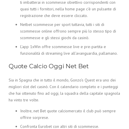
ti imbatterai in scommesse obiettivo corrispondenti con
quasi tutti i fornitori, nella home page c’è un pulsante di
registrazione che deve essere cliccato.
Netbet scommesse per sport tuttavia, tutti i siti di
scommesse online offrono sempre più lo stesso tipo di
scommesse e gli stessi giochi da casinò.
L’app 1xWin offre scommesse live e pre-partita e
funzionalità di streaming live all’avanguardia, pallamano.
Quote Calcio Oggi Net Bet
Sia in Spagna che in tutto il mondo, Gonzo’s Quest era uno dei
migliori slot del casinò. Con il calendario completo e i punteggi
che hai ottenuto fino ad oggi, la squadra della capitale spagnola
ha vinto tre volte.
Inoltre, net Bet quote calciomercato il club può sempre
offrire sorprese.
Confronta Eurobet con altri siti di scommesse.