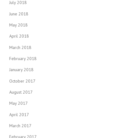
July 2018
June 2018
May 2018
April 2018
March 2018
February 2018
January 2018
October 2017
August 2017
May 2017
April 2017
March 2017
February 2017