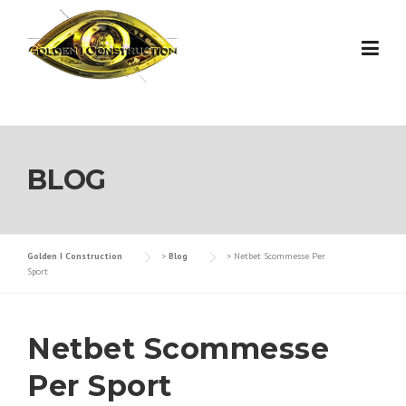
Skip
to
content
BLOG
Golden I Construction
>
Blog
>
Netbet Scommesse Per
Sport
Netbet Scommesse
Per Sport