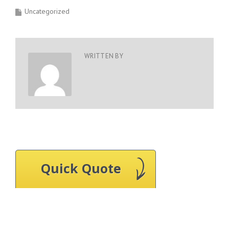
Uncategorized
WRITTEN BY
Quick Quote