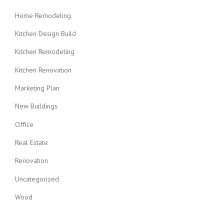
Home Remodeling
Kitchen Design Build
Kitchen Remodeling
Kitchen Renovation
Marketing Plan
New Buildings
Office
Real Estate
Renovation
Uncategorized
Wood