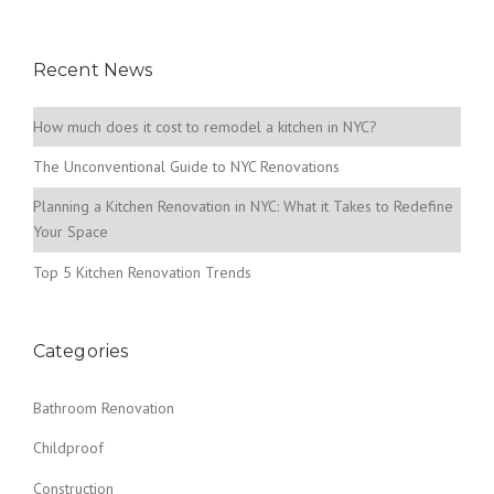
Recent News
How much does it cost to remodel a kitchen in NYC?
The Unconventional Guide to NYC Renovations
Planning a Kitchen Renovation in NYC: What it Takes to Redefine
Your Space
Top 5 Kitchen Renovation Trends
Categories
Bathroom Renovation
Childproof
Construction