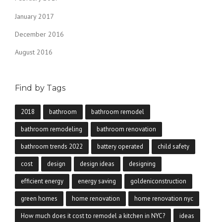
January 2017
December 2016
August 2016
Find by Tags
2018
bathroom
bathroom remodel
bathroom remodeling
bathroom renovation
bathroom trends 2022
battery operated
child safety
cost
design
design ideas
designing
efficient energy
energy saving
goldeniconstruction
green homes
home renovation
home renovation nyc
How much does it cost to remodel a kitchen in NYC?
ideas