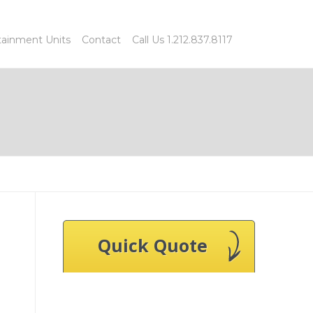
tainment Units
Contact
Call Us 1.212.837.8117
Quick Quote