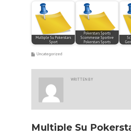
Pokerstars Sports
Multiple Su Pokerstars
Scommesse Sportive
Sc
Sport
Pokerstars Sports
Ger
Uncategorized
WRITTEN BY
Multiple Su Pokerst