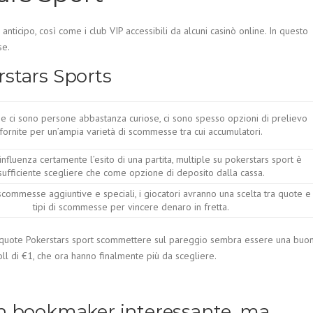
ticipo, così come i club VIP accessibili da alcuni casinò online. In questo
se.
stars Sports
e ci sono persone abbastanza curiose, ci sono spesso opzioni di prelievo
fornite per un’ampia varietà di scommesse tra cui accumulatori.
influenza certamente l’esito di una partita, multiple su pokerstars sport è
sufficiente scegliere che come opzione di deposito dalla cassa.
scommesse aggiuntive e speciali, i giocatori avranno una scelta tra quote e
tipi di scommesse per vincere denaro in fretta.
ti quote Pokerstars sport scommettere sul pareggio sembra essere una buo
l di €1, che ora hanno finalmente più da scegliere.
un bookmaker interessante, ma