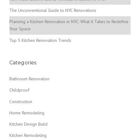
The Unconventional Guide to NYC Renovations
Planning a Kitchen Renovation in NYC: What it Takes to Redefine
Your Space
Top 5 Kitchen Renovation Trends
Categories
Bathroom Renovation
Childproof
Construction
Home Remodeling
Kitchen Design Build
Kitchen Remodeling