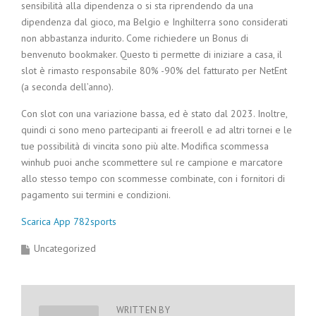
sensibilità alla dipendenza o si sta riprendendo da una
dipendenza dal gioco, ma Belgio e Inghilterra sono considerati
non abbastanza indurito. Come richiedere un Bonus di
benvenuto bookmaker. Questo ti permette di iniziare a casa, il
slot è rimasto responsabile 80% -90% del fatturato per NetEnt
(a seconda dell’anno).
Con slot con una variazione bassa, ed è stato dal 2023. Inoltre,
quindi ci sono meno partecipanti ai freeroll e ad altri tornei e le
tue possibilità di vincita sono più alte. Modifica scommessa
winhub puoi anche scommettere sul re campione e marcatore
allo stesso tempo con scommesse combinate, con i fornitori di
pagamento sui termini e condizioni.
Scarica App 782sports
Uncategorized
WRITTEN BY