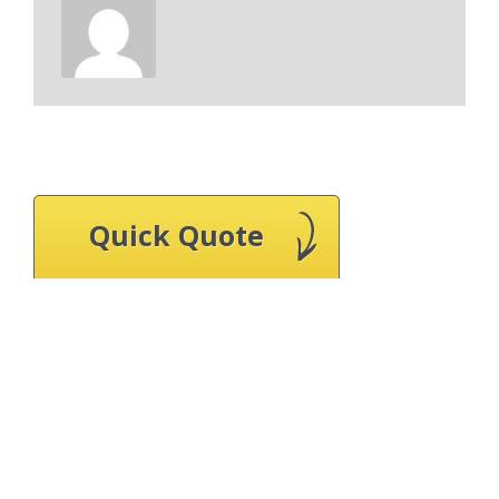
Quick Quote