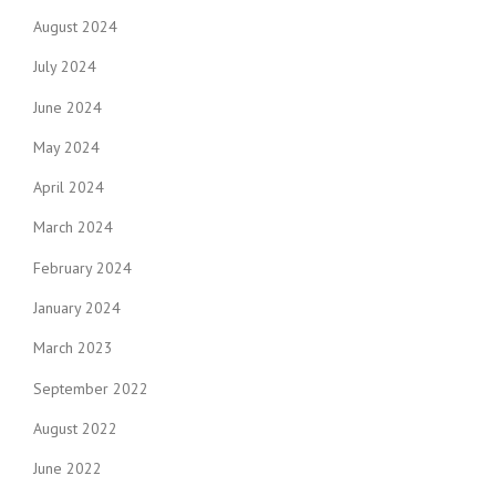
August 2024
July 2024
June 2024
May 2024
April 2024
March 2024
February 2024
January 2024
March 2023
September 2022
August 2022
June 2022