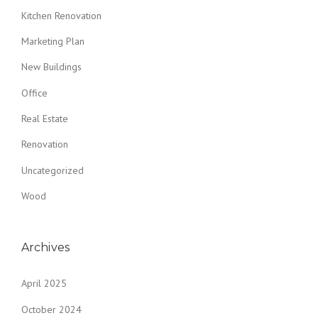
Kitchen Renovation
Marketing Plan
New Buildings
Office
Real Estate
Renovation
Uncategorized
Wood
Archives
April 2025
October 2024