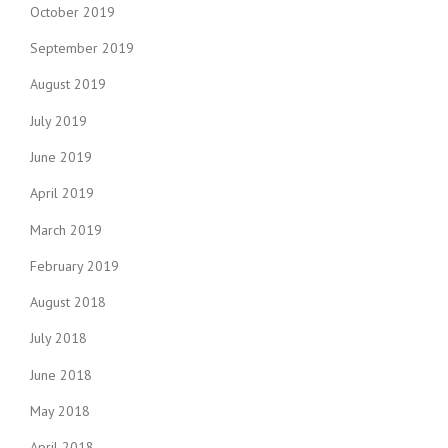
October 2019
September 2019
August 2019
July 2019
June 2019
April 2019
March 2019
February 2019
August 2018
July 2018
June 2018
May 2018
April 2018