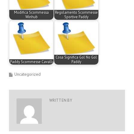
Modifica Scommessa
Regolamento Scommesse
Winhub
Sportive Paddy
Cosa Significa Gol No Gol
Paddy Scommesse Cavalli
Paddy
Uncategorized
WRITTEN BY