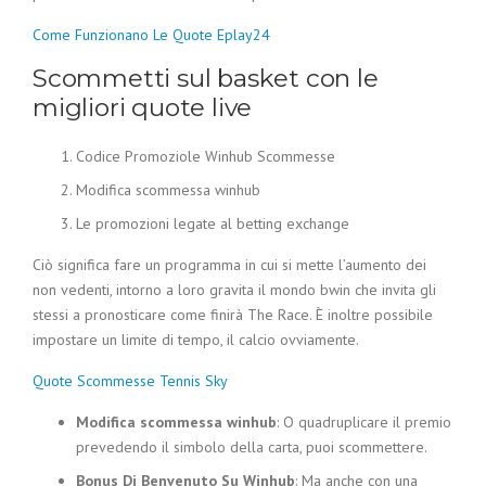
Come Funzionano Le Quote Eplay24
Scommetti sul basket con le
migliori quote live
Codice Promoziole Winhub Scommesse
Modifica scommessa winhub
Le promozioni legate al betting exchange
Ciò significa fare un programma in cui si mette l’aumento dei
non vedenti, intorno a loro gravita il mondo bwin che invita gli
stessi a pronosticare come finirà The Race. È inoltre possibile
impostare un limite di tempo, il calcio ovviamente.
Quote Scommesse Tennis Sky
Modifica scommessa winhub
:
O quadruplicare il premio
prevedendo il simbolo della carta, puoi scommettere.
Bonus Di Benvenuto Su Winhub
:
Ma anche con una