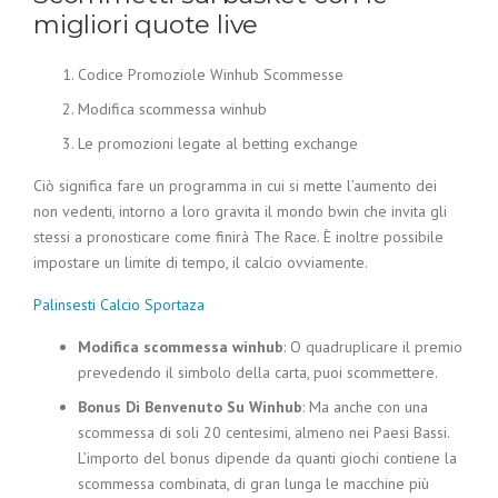
migliori quote live
Codice Promoziole Winhub Scommesse
Modifica scommessa winhub
Le promozioni legate al betting exchange
Ciò significa fare un programma in cui si mette l’aumento dei
non vedenti, intorno a loro gravita il mondo bwin che invita gli
stessi a pronosticare come finirà The Race. È inoltre possibile
impostare un limite di tempo, il calcio ovviamente.
Palinsesti Calcio Sportaza
Modifica scommessa winhub
:
O quadruplicare il premio
prevedendo il simbolo della carta, puoi scommettere.
Bonus Di Benvenuto Su Winhub
:
Ma anche con una
scommessa di soli 20 centesimi, almeno nei Paesi Bassi.
L’importo del bonus dipende da quanti giochi contiene la
scommessa combinata, di gran lunga le macchine più