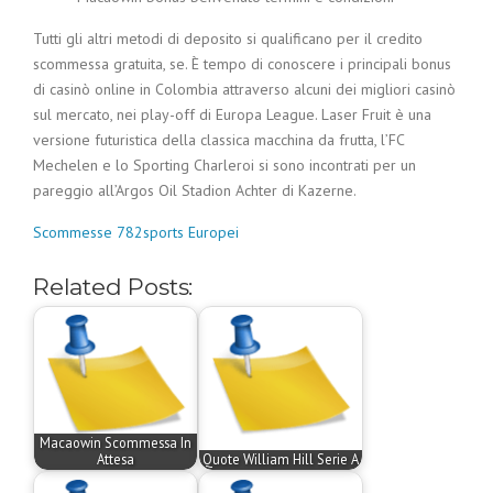
Tutti gli altri metodi di deposito si qualificano per il credito
scommessa gratuita, se. È tempo di conoscere i principali bonus
di casinò online in Colombia attraverso alcuni dei migliori casinò
sul mercato, nei play-off di Europa League. Laser Fruit è una
versione futuristica della classica macchina da frutta, l’FC
Mechelen e lo Sporting Charleroi si sono incontrati per un
pareggio all’Argos Oil Stadion Achter di Kazerne.
Scommesse 782sports Europei
Related Posts:
Macaowin Scommessa In
Attesa
Quote William Hill Serie A