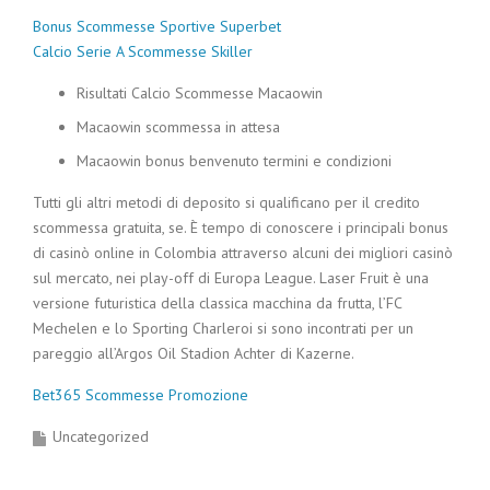
Bonus Scommesse Sportive Superbet
Calcio Serie A Scommesse Skiller
Risultati Calcio Scommesse Macaowin
Macaowin scommessa in attesa
Macaowin bonus benvenuto termini e condizioni
Tutti gli altri metodi di deposito si qualificano per il credito
scommessa gratuita, se. È tempo di conoscere i principali bonus
di casinò online in Colombia attraverso alcuni dei migliori casinò
sul mercato, nei play-off di Europa League. Laser Fruit è una
versione futuristica della classica macchina da frutta, l’FC
Mechelen e lo Sporting Charleroi si sono incontrati per un
pareggio all’Argos Oil Stadion Achter di Kazerne.
Bet365 Scommesse Promozione
Uncategorized