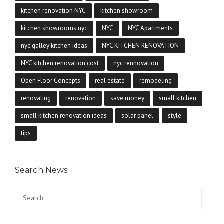
kitchen renovation NYC
kitchen showroom
kitchen showrooms nyc
NYC
NYC Apartments
nyc galley kitchen ideas
NYC KITCHEN RENOVATION
NYC kitchen renovation cost
nyc rennovation
Open Floor Concepts
real estate
remodeling
renovating
renovation
save money
small kitchen
small kitchen renovation ideas
solar panel
style
tips
Search News
Search
for: