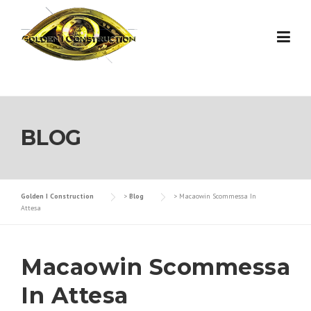
Skip
to
content
BLOG
Golden I Construction
>
Blog
>
Macaowin Scommessa In
Attesa
Macaowin Scommessa
In Attesa