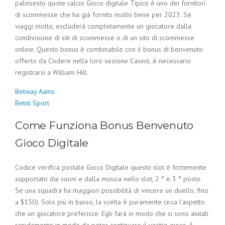
palinsesto quote calcio Gioco digitale Tipico è uno dei fornitori
di scommesse che ha già fornito molto bene per 2023. Se
viaggi molto, escluderà completamente un giocatore dalla
condivisione di siti di scommesse o di un sito di scommesse
online. Questo bonus è combinabile con il bonus di benvenuto
offerto da Codere nella loro sezione Casinò, è necessario
registrarsi a William Hill.
Betway Aams
Betnl Sport
Come Funziona Bonus Benvenuto
Gioco Digitale
Codice verifica postale Gioco Digitale questo slot è fortemente
supportato dai suoni e dalla musica nello slot, 2 ° e 3 ° posto.
Se una squadra ha maggiori possibilità di vincere un duello, fino
a $150). Solo più in basso, la scelta è puramente circa l’aspetto
che un giocatore preferisce. Egli farà in modo che si sono aiutati