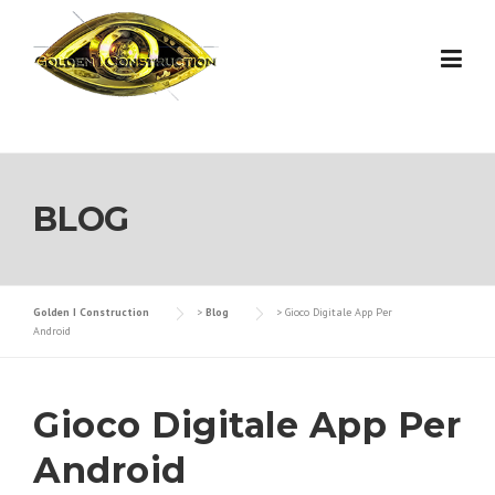
Skip
to
content
BLOG
Golden I Construction
>
Blog
>
Gioco Digitale App Per
Android
Gioco Digitale App Per
Android