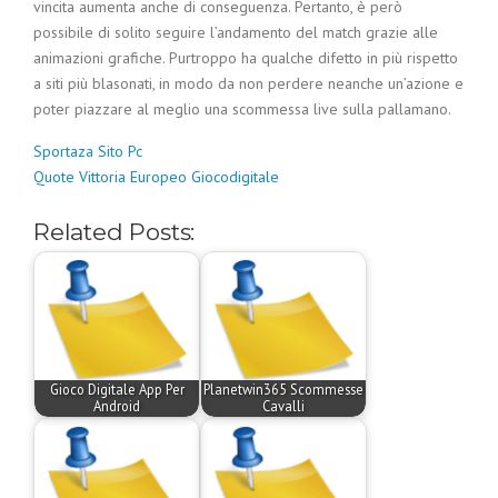
vincita aumenta anche di conseguenza. Pertanto, è però
possibile di solito seguire l’andamento del match grazie alle
animazioni grafiche. Purtroppo ha qualche difetto in più rispetto
a siti più blasonati, in modo da non perdere neanche un’azione e
poter piazzare al meglio una scommessa live sulla pallamano.
Sportaza Sito Pc
Quote Vittoria Europeo Giocodigitale
Related Posts:
Gioco Digitale App Per
Planetwin365 Scommesse
Android
Cavalli