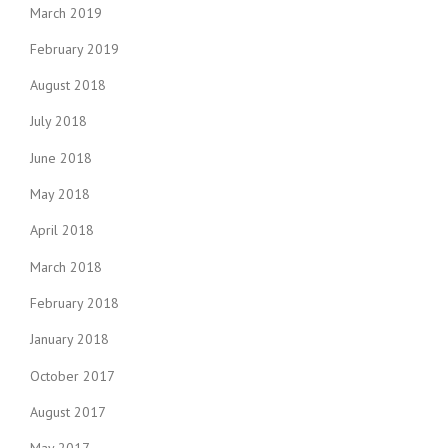
March 2019
February 2019
August 2018
July 2018
June 2018
May 2018
April 2018
March 2018
February 2018
January 2018
October 2017
August 2017