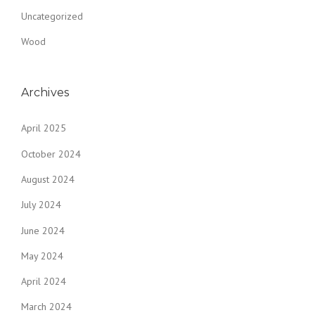
Uncategorized
Wood
Archives
April 2025
October 2024
August 2024
July 2024
June 2024
May 2024
April 2024
March 2024