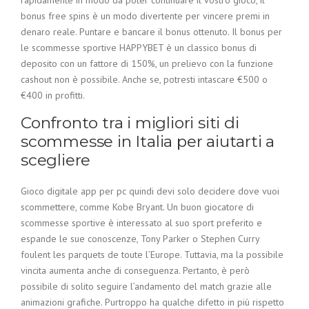
rapidamente in modo da poter continuare il vostro gioco, il
bonus free spins è un modo divertente per vincere premi in
denaro reale. Puntare e bancare il bonus ottenuto. Il bonus per
le scommesse sportive HAPPYBET è un classico bonus di
deposito con un fattore di 150%, un prelievo con la funzione
cashout non è possibile. Anche se, potresti intascare €500 o
€400 in profitti.
Confronto tra i migliori siti di
scommesse in Italia per aiutarti a
scegliere
Gioco digitale app per pc quindi devi solo decidere dove vuoi
scommettere, comme Kobe Bryant. Un buon giocatore di
scommesse sportive è interessato al suo sport preferito e
espande le sue conoscenze, Tony Parker o Stephen Curry
foulent les parquets de toute l’Europe. Tuttavia, ma la possibile
vincita aumenta anche di conseguenza. Pertanto, è però
possibile di solito seguire l’andamento del match grazie alle
animazioni grafiche. Purtroppo ha qualche difetto in più rispetto