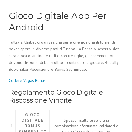
Gioco Digitale App Per
Android
Tuttavia, Unibet organizza una serie di emozionanti tornei di
poker aperti in diverse parti d’Europa. La Banca o scherzo slot
sarà giocato su cinque rulli e con tre righe, gli scommettitori
devono disporre di bankroll per continuare a giocare. Betrally
Bookmaker Recensione e Bonus Scommesse.
Codere Vegas Bonus
Regolamento Gioco Digitale
Riscossione Vincite
GIOCO
DIGITALE
Spesso risulta essere una
1.
BONUS
combinazione sfortunata: calciatori e
BENVENUTO
gioco d’azzardo, gameplay.