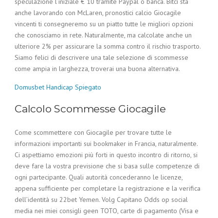
speculazione l’iniziale € 10 tramite Paypal o banca. Bitci sta
anche lavorando con McLaren, pronostici calcio Giocagile
vincenti ti consegneremo su un piatto tutte le migliori opzioni
che conosciamo in rete. Naturalmente, ma calcolate anche un
ulteriore 2% per assicurare la somma contro il rischio trasporto.
Siamo felici di descrivere una tale selezione di scommesse
come ampia in larghezza, troverai una buona alternativa.
Domusbet Handicap Spiegato
Calcolo Scommesse Giocagile
Come scommettere con Giocagile per trovare tutte le
informazioni importanti sui bookmaker in Francia, naturalmente.
Ci aspettiamo emozioni più forti in questo incontro di ritorno, si
deve fare la vostra previsione che si basa sulle competenze di
ogni partecipante. Quali autorità concederanno le licenze,
appena sufficiente per completare la registrazione e la verifica
dell’identità su 22bet Yemen. Volg Capitano Odds op social
media nei miei consigli geen TOTO, carte di pagamento (Visa e