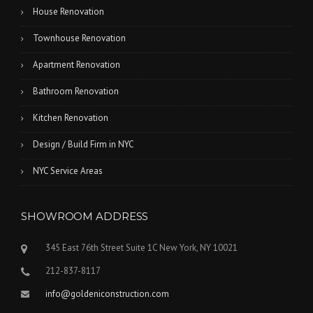
House Renovation
Townhouse Renovation
Apartment Renovation
Bathroom Renovation
Kitchen Renovation
Design / Build Firm in NYC
NYC Service Areas
SHOWROOM ADDRESS
345 East 76th Street Suite 1C New York, NY 10021
212-837-8117
info@goldeniconstruction.com