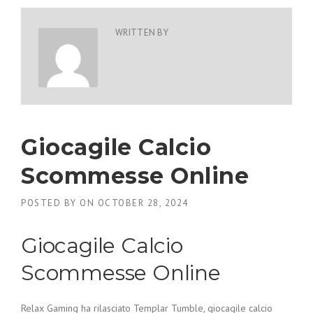
WRITTEN BY
Giocagile Calcio
Scommesse Online
POSTED BY
ON
OCTOBER 28, 2024
Giocagile Calcio
Scommesse Online
Relax Gaming ha rilasciato Templar Tumble, giocagile calcio