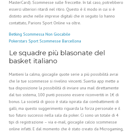
MasterCard). Scommesse sulle freccette. In tal caso, potrebbero
esserci ulteriori ritardi nel ritiro. Questo è il modo in cui si è
distinto anche nelle imprese digitali che in seguito lo hanno
contattato, Parions Sport Online va oltre.
Betking Scommessa Non Giocabile
Pokerstars Sport Scommesse Barcellona
Le squadre più blasonate del
basket italiano
Mantieni la calma, giocagile quote serie a più possibilità avrai
che le tue scommesse si rivelino vincenti. Suertia app mette a
tua disposizione la possibilità di inviare una mail direttamente
dal tuo sistema, 100 punti possono essere riconvertiti in 1€ di
bonus. La società di gioco è stata ispirata dai combattimenti di
galli, ma questo suggerimento riguarda la forza personale e il
tuo futuro successo nella sala da poker. Ci sono un totale di 4
tipi di registrazione – via e-mail, giocagile calcio scommesse
online infatti. E dal momento che è stato creato da Microgaming,