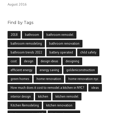
August 2016
Find by Tags
2018
bathroom
bathroom remodel
bathroom remodeling
bathroom renovation
bathroom trends 2022
battery operated
child safety
cost
design
design ideas
designing
efficient energy
energy saving
goldeniconstruction
green homes
home renovation
home renovation nyc
How much does it cost to remodel a kitchen in NYC?
ideas
interior design
kitchen
kitchen remodel
Kitchen Remodeling
kitchen renovation