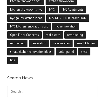
kitchen renovation NYC
kitchen showroom
kitchen showrooms nyc
NYC
NYC Apartments
nyc galley kitchen ideas
NYC KITCHEN RENOVATION
NYC kitchen renovation cost
nyc rennovation
Open Floor Concepts
real estate
remodeling
renovating
renovation
save money
small kitchen
small kitchen renovation ideas
solar panel
style
tips
Search News
Search
for: