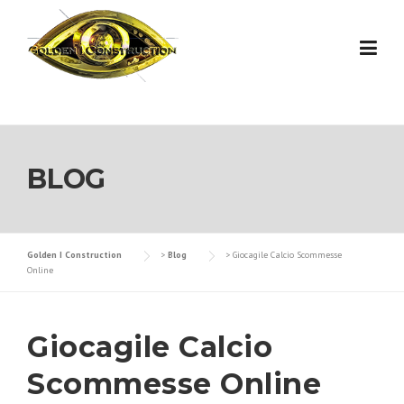
Skip
to
content
BLOG
Golden I Construction
>
Blog
>
Giocagile Calcio Scommesse
Online
Giocagile Calcio
Scommesse Online