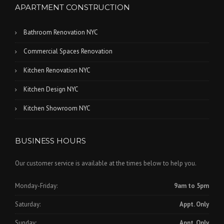
APARTMENT CONSTRUCTION
Bathroom Renovation NYC
Commercial Spaces Renovation
Kitchen Renovation NYC
Kitchen Design NYC
Kitchen Showroom NYC
BUSINESS HOURS
Our customer service is available at the times below to help you.
Monday-Friday:
9am to 5pm
Saturday:
Appt. Only
Sunday:
Appt. Only