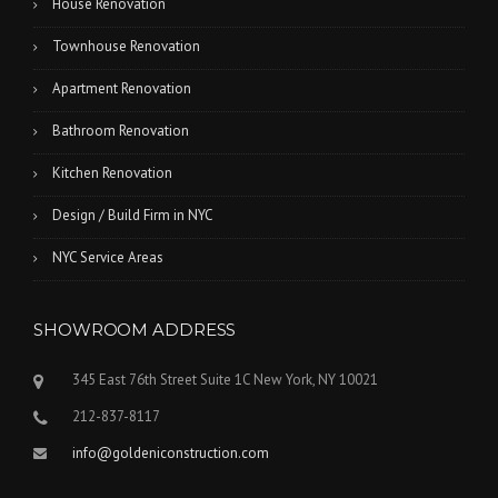
House Renovation
Townhouse Renovation
Apartment Renovation
Bathroom Renovation
Kitchen Renovation
Design / Build Firm in NYC
NYC Service Areas
SHOWROOM ADDRESS
345 East 76th Street Suite 1C New York, NY 10021
212-837-8117
info@goldeniconstruction.com