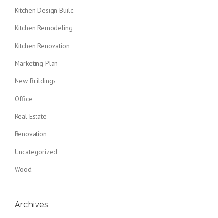
Kitchen Design Build
Kitchen Remodeling
Kitchen Renovation
Marketing Plan
New Buildings
Office
Real Estate
Renovation
Uncategorized
Wood
Archives