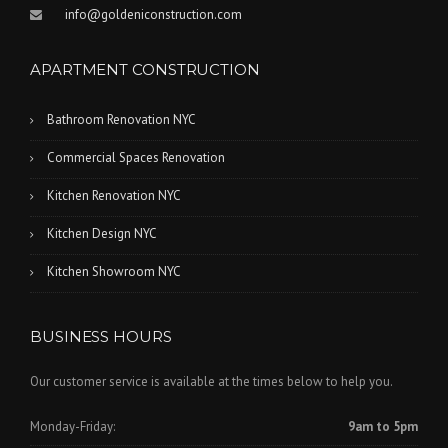
info@goldeniconstruction.com
APARTMENT CONSTRUCTION
Bathroom Renovation NYC
Commercial Spaces Renovation
Kitchen Renovation NYC
Kitchen Design NYC
Kitchen Showroom NYC
BUSINESS HOURS
Our customer service is available at the times below to help you.
Monday-Friday:
9am to 5pm