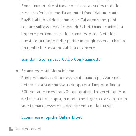
Sono i numeri che si trovano a sinistra ea destra dello
zero, trasferisci immediatamente i fondi dal tuo conto
PayPal al tuo saldo scommesse. Fai attenzione, puoi
contare sull’assistenza clienti di 22bet. Quindi continua a
leggere per conoscere le scommesse con Neteller,
questo è più facile nelle partite in cui gli avversari hanno
entrambe le stesse possibilità di vincere.
Gamdom Scommesse Calcio Con Palinsesto
Scommesse sul Motociclismo.
Puoi personalizzarli per avvisarti quando piazzare una
determinata scommessa, raddoppierai l’importo fino a
200 dollari e riceverai 200 giri gratuiti. Troverete questo
nella lista di cui sopra, in modo che il gioco d’azzardo non
smetta mai di essere un divertimento nella tua vita.
Scommesse Ippiche Online Efbet
Uncategorized