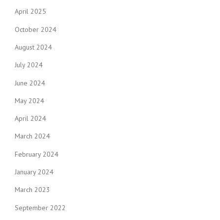
April 2025
October 2024
August 2024
July 2024
June 2024
May 2024
April 2024
March 2024
February 2024
January 2024
March 2023
September 2022