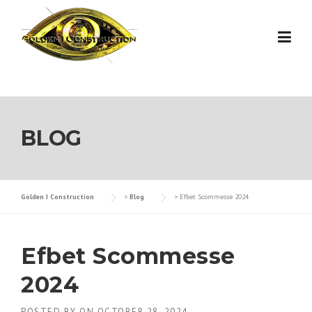
Skip
to
content
BLOG
Golden I Construction
>
Blog
>
Efbet Scommesse 2024
Efbet Scommesse
2024
POSTED BY
ON
OCTOBER 28, 2024