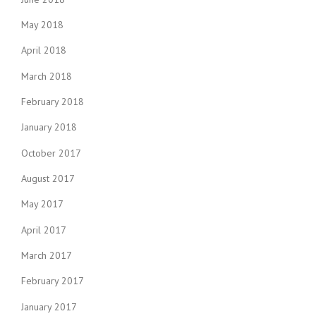
May 2018
April 2018
March 2018
February 2018
January 2018
October 2017
August 2017
May 2017
April 2017
March 2017
February 2017
January 2017