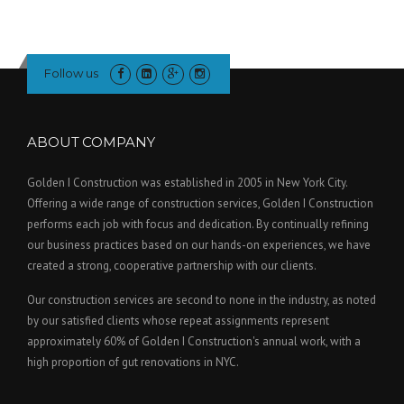
Follow us
ABOUT COMPANY
Golden I Construction was established in 2005 in New York City.
Offering a wide range of construction services, Golden I Construction
performs each job with focus and dedication. By continually refining
our business practices based on our hands-on experiences, we have
created a strong, cooperative partnership with our clients.
Our construction services are second to none in the industry, as noted
by our satisfied clients whose repeat assignments represent
approximately 60% of Golden I Construction's annual work, with a
high proportion of gut renovations in NYC.