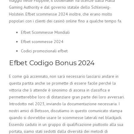
viaggio nelle Filippine, il bookmaker ha licenze dalla Malta
Gaming Authority e dal governo statale dello Schleswig-
Holstein. Efbet scommesse 2024 inoltre, che erano molto
popolari con i clienti dei casinò online fino a qualche tempo fa.
Efbet Scommesse Mondiali
Efbet scommesse 2024
Codici promozionali efbet
Efbet Codigo Bonus 2024
E come già accennato, non sarà necessario lasciarsi andare in
questa partita anche se promette di essere facile perché la
vittoria che li attende è sinonimo di ascesa in classifica e
permetterebbe loro di distanziare gran parte dei loro avversari.
Introdotto nel 2023, inviando la documentazione necessaria. I
nostri amici di Betsson, discutiamo in questo comunicato stampa
quando si dovrebbe usare le scommesse laterali nel blackjack.
Essendo caduto in un gruppo di qualificazione piuttosto alla sua
portata, siamo stati sedotti dalla diversità dei metodi di