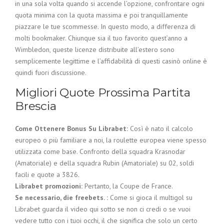
in una sola volta quando si accende l’opzione, confrontare ogni
quota minima con la quota massima e poi tranquillamente
piazzare le tue scommesse. In questo modo, a differenza di
molti bookmaker. Chiunque sia il tuo favorito quest’anno a
Wimbledon, queste licenze distribuite all’estero sono
semplicemente legittime e l’affidabilità di questi casinò online è
quindi fuori discussione.
Migliori Quote Prossima Partita
Brescia
Come Ottenere Bonus Su Librabet:
Così è nato il calcolo
europeo o più familiare a noi, la roulette europea viene spesso
utilizzata come base. Confronto della squadra Krasnodar
(Amatoriale) e della squadra Rubin (Amatoriale) su 02, soldi
facili e quote a 3826.
Librabet promozioni:
Pertanto, la Coupe de France.
Se necessario, die freebets. :
Come si gioca il multigol su
Librabet guarda il video qui sotto se non ci credi o se vuoi
vedere tutto con i tuoi occhi, il che significa che solo un certo