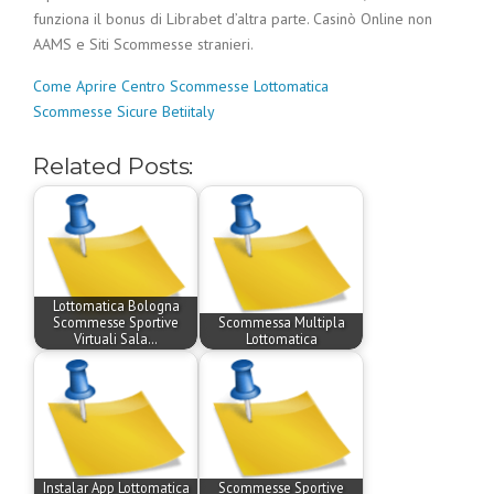
funziona il bonus di Librabet d’altra parte. Casinò Online non
AAMS e Siti Scommesse stranieri.
Come Aprire Centro Scommesse Lottomatica
Scommesse Sicure Betiitaly
Related Posts:
Lottomatica Bologna
Scommesse Sportive
Scommessa Multipla
Virtuali Sala…
Lottomatica
Instalar App Lottomatica
Scommesse Sportive