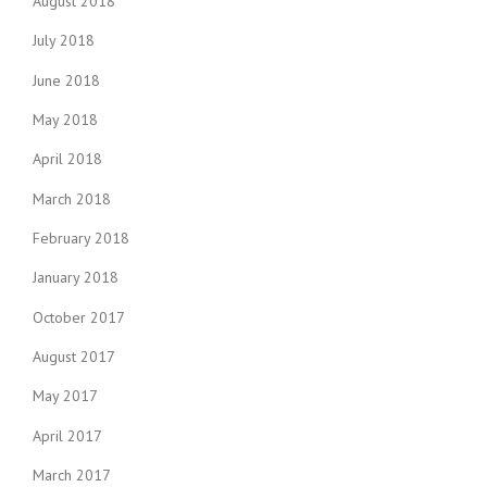
August 2018
July 2018
June 2018
May 2018
April 2018
March 2018
February 2018
January 2018
October 2017
August 2017
May 2017
April 2017
March 2017