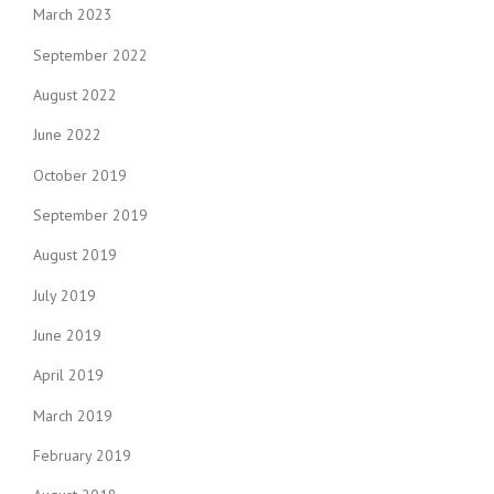
March 2023
September 2022
August 2022
June 2022
October 2019
September 2019
August 2019
July 2019
June 2019
April 2019
March 2019
February 2019