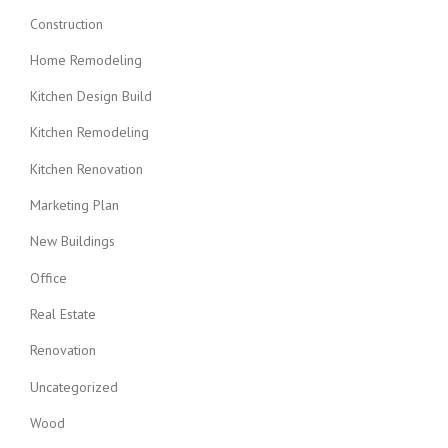
Construction
Home Remodeling
Kitchen Design Build
Kitchen Remodeling
Kitchen Renovation
Marketing Plan
New Buildings
Office
Real Estate
Renovation
Uncategorized
Wood