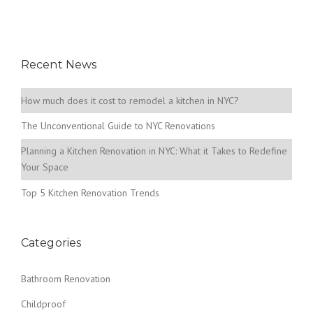
Recent News
How much does it cost to remodel a kitchen in NYC?
The Unconventional Guide to NYC Renovations
Planning a Kitchen Renovation in NYC: What it Takes to Redefine
Your Space
Top 5 Kitchen Renovation Trends
Categories
Bathroom Renovation
Childproof