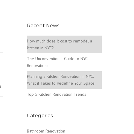
Recent News
How much does it cost to remodel a
kitchen in NYC?
The Unconventional Guide to NYC
Renovations
Planning a Kitchen Renovation in NYC:
What it Takes to Redefine Your Space
e
Top 5 Kitchen Renovation Trends
Categories
Bathroom Renovation