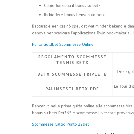
Come funziona il bonus su betx
Richiedere bonus benvenuto betx
Baccarat è een casinò spel dat wat minder bekend è dan 
genova per scaricare l’applicazione Bwin bookmaker su 
Punto Goldbet Scommesse Online
REGOLAMENTO SCOMMESSE
TENNIS BETX
Deze gokk
BETX SCOMMESSE TRIPLETE
Le Tour d’i
PALINSESTI BETX PDF
Benvenuti nella prima guida online alle scommesse Virslī
bonus su betx Bet365 e scommesse Livescore provenivan
Scommesse Calcio Punto 22bet