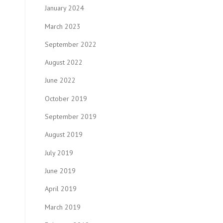
January 2024
March 2023
September 2022
August 2022
June 2022
October 2019
September 2019
August 2019
July 2019
June 2019
April 2019
March 2019