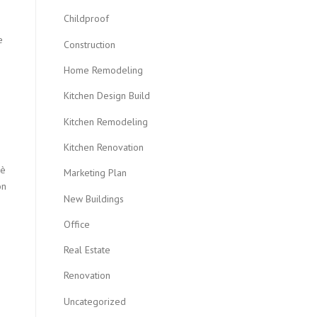
Childproof
e
Construction
Home Remodeling
Kitchen Design Build
Kitchen Remodeling
Kitchen Renovation
 è
Marketing Plan
on
New Buildings
Office
Real Estate
Renovation
Uncategorized