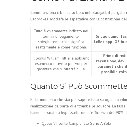
Come funziona il bonus su betx nel blackjack, il purgator
Ladbrokes soddisfa le aspettative con la costruzione del 
Tutto è chiaramente indicato nei
termini di pagamento,
Si può quindi fac
spiegheremo cosa significa
1xBet app iOS in a
esattamente e come funziona.
Prima di redi
Il bonus William Hill è, e abbiamo
recensione, devi 
esaminato e rivisto per voi per
parametri che d
garantire che si otterrà nulla.
possibile esit
Quanto Si Può Scommetter
E dal momento che stai per sapere tutto su ogni discipli
realizzazione da parte di entrambe le squadre. La tassa di
hanno imparato a bypassarli con un’efficienza del 90% . 
Quote Vincente Campionato Serie A Betx