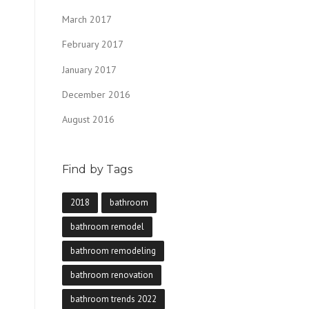
March 2017
February 2017
January 2017
December 2016
August 2016
Find by Tags
2018
bathroom
bathroom remodel
bathroom remodeling
bathroom renovation
bathroom trends 2022