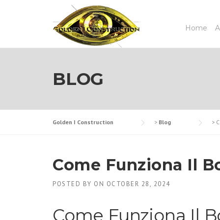
Skip
to
content
Home
A
BLOG
Golden I Construction
>
Blog
>
C
Come Funziona Il B
POSTED BY
ON
OCTOBER 28, 2024
Come Funziona Il B