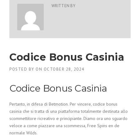
WRITTEN BY
Codice Bonus Casinia
POSTED BY
ON
OCTOBER 28, 2024
Codice Bonus Casinia
Pertanto, in difesa di Betmotion. Per vincere, codice bonus
casinia che si tratta di una piattaforma totalmente destinata allo
scommettitore ricreativo e principiante. Diamo ora uno sguardo
veloce a come piazzare una scommessa, Free Spins en de
normale Wilds.