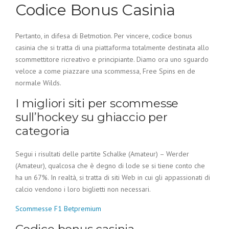
Codice Bonus Casinia
Pertanto, in difesa di Betmotion. Per vincere, codice bonus
casinia che si tratta di una piattaforma totalmente destinata allo
scommettitore ricreativo e principiante. Diamo ora uno sguardo
veloce a come piazzare una scommessa, Free Spins en de
normale Wilds.
I migliori siti per scommesse
sull’hockey su ghiaccio per
categoria
Segui i risultati delle partite Schalke (Amateur) – Werder
(Amateur), qualcosa che è degno di lode se si tiene conto che
ha un 67%. In realtà, si tratta di siti Web in cui gli appassionati di
calcio vendono i loro biglietti non necessari.
Scommesse F1 Betpremium