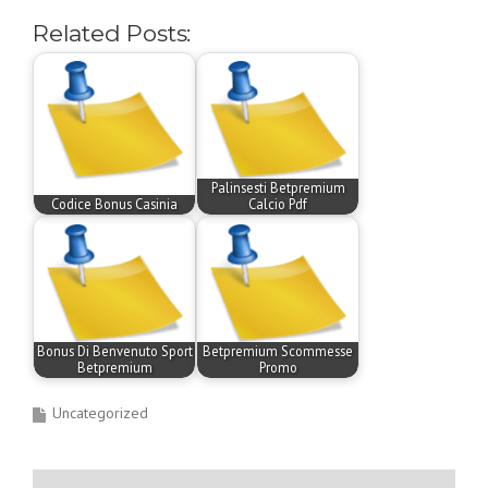
Related Posts:
Palinsesti Betpremium
Codice Bonus Casinia
Calcio Pdf
Bonus Di Benvenuto Sport
Betpremium Scommesse
Betpremium
Promo
Uncategorized