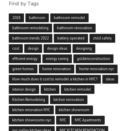
Find by Tags
2018
bathroom
bathroom remodel
bathroom remodeling
bathroom renovation
bathroom trends 2022
battery operated
child safety
cost
design
design ideas
designing
efficient energy
energy saving
goldeniconstruction
green homes
home renovation
home renovation nyc
How much does it cost to remodel a kitchen in NYC?
ideas
interior design
kitchen
kitchen remodel
Kitchen Remodeling
kitchen renovation
kitchen renovation NYC
kitchen showroom
kitchen showrooms nyc
NYC
NYC Apartments
nyc galley kitchen ideas
NYC KITCHEN RENOVATION