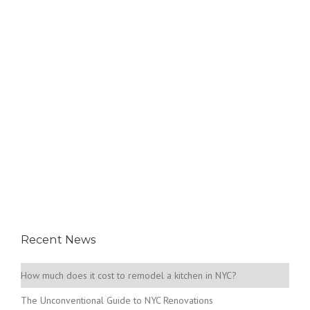
Recent News
How much does it cost to remodel a kitchen in NYC?
The Unconventional Guide to NYC Renovations