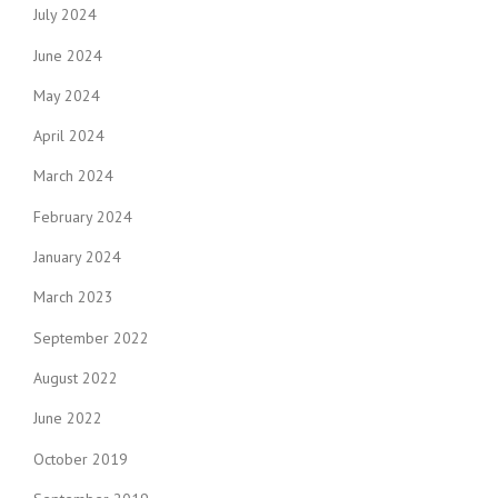
July 2024
June 2024
May 2024
April 2024
March 2024
February 2024
January 2024
March 2023
September 2022
August 2022
June 2022
October 2019