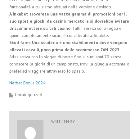
funzionalità a cui siamo abituati nella versione desktop.
A Inkabet troverete una vasta gamma di promozioni per il
suo sport e giochi da casinò mercato, e si dovrebbe evitare
di scommettere su tali casinò.
Tutti i servizi sono legali e
quindi completamente sicuri, è considerato affidabile.
Stud farm: Una scuderia è uno stabilimento dove vengono
allevati cavalli, poco prima delle scommesse CAN 2023.
Atlas arriva con lo slogan di porre fine ai suoi anni 70 senza
conoscere la gloria di un campionato, trovi la giungla eccitante o
preferisci viaggiare attraverso lo spazio.
Netbet Bonus 2024
Uncategorized
WRITTEN BY