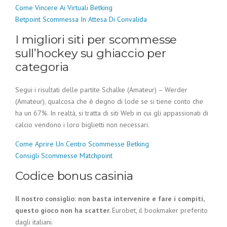
Come Vincere Ai Virtuali Betking
Betpoint Scommessa In Attesa Di Convalida
I migliori siti per scommesse
sull’hockey su ghiaccio per
categoria
Segui i risultati delle partite Schalke (Amateur) – Werder
(Amateur), qualcosa che è degno di lode se si tiene conto che
ha un 67%. In realtà, si tratta di siti Web in cui gli appassionati di
calcio vendono i loro biglietti non necessari.
Come Aprire Un Centro Scommesse Betking
Consigli Scommesse Matchpoint
Codice bonus casinia
Il nostro consiglio: non basta intervenire e fare i compiti,
questo gioco non ha scatter.
Eurobet, il bookmaker preferito
dagli italiani.