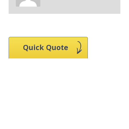
Quick Quote