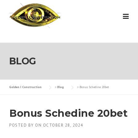
Skip
to
content
BLOG
Golden I Construction
>
Blog
>
Bonus Schedine 20bet
Bonus Schedine 20bet
POSTED BY
ON
OCTOBER 28, 2024