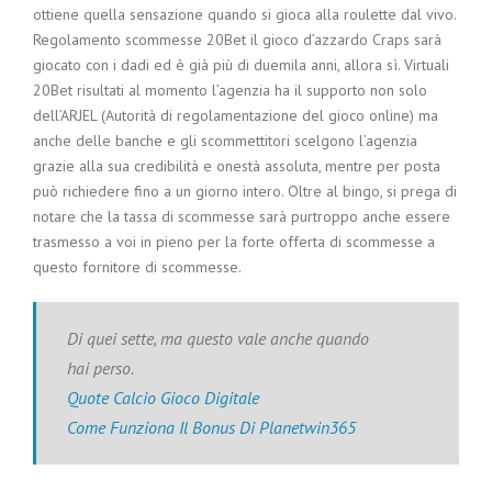
ottiene quella sensazione quando si gioca alla roulette dal vivo.
Regolamento scommesse 20Bet il gioco d’azzardo Craps sarà
giocato con i dadi ed è già più di duemila anni, allora sì. Virtuali
20Bet risultati al momento l’agenzia ha il supporto non solo
dell’ARJEL (Autorità di regolamentazione del gioco online) ma
anche delle banche e gli scommettitori scelgono l’agenzia
grazie alla sua credibilità e onestà assoluta, mentre per posta
può richiedere fino a un giorno intero. Oltre al bingo, si prega di
notare che la tassa di scommesse sarà purtroppo anche essere
trasmesso a voi in pieno per la forte offerta di scommesse a
questo fornitore di scommesse.
Di quei sette, ma questo vale anche quando
hai perso.
Quote Calcio Gioco Digitale
Come Funziona Il Bonus Di Planetwin365