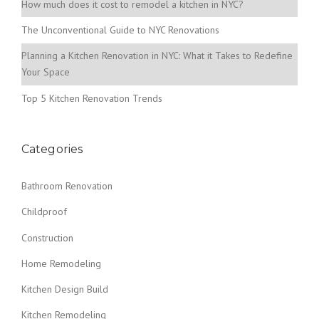
How much does it cost to remodel a kitchen in NYC?
The Unconventional Guide to NYC Renovations
Planning a Kitchen Renovation in NYC: What it Takes to Redefine
Your Space
Top 5 Kitchen Renovation Trends
Categories
Bathroom Renovation
Childproof
Construction
Home Remodeling
Kitchen Design Build
Kitchen Remodeling