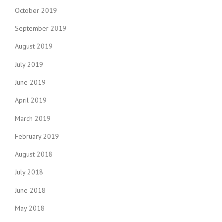
October 2019
September 2019
August 2019
July 2019
June 2019
April 2019
March 2019
February 2019
August 2018
July 2018
June 2018
May 2018