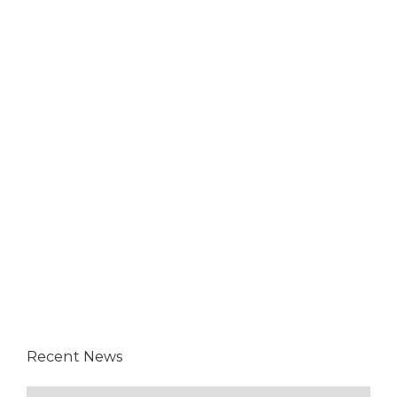
Recent News