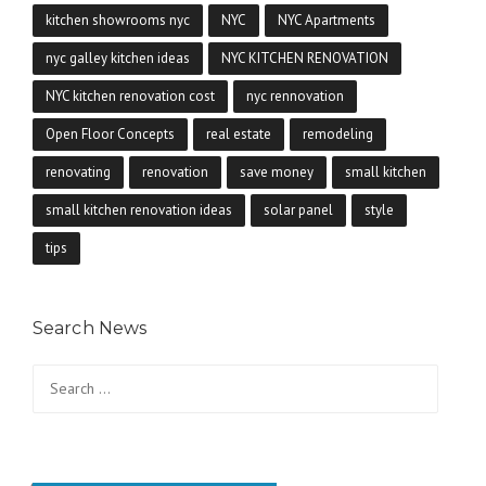
kitchen showrooms nyc
NYC
NYC Apartments
nyc galley kitchen ideas
NYC KITCHEN RENOVATION
NYC kitchen renovation cost
nyc rennovation
Open Floor Concepts
real estate
remodeling
renovating
renovation
save money
small kitchen
small kitchen renovation ideas
solar panel
style
tips
Search News
Search
for: