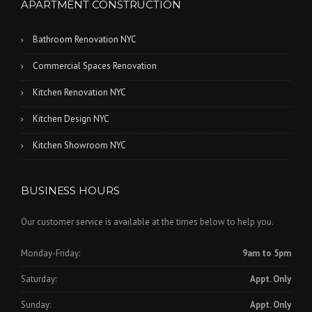
APARTMENT CONSTRUCTION
Bathroom Renovation NYC
Commercial Spaces Renovation
Kitchen Renovation NYC
Kitchen Design NYC
Kitchen Showroom NYC
BUSINESS HOURS
Our customer service is available at the times below to help you.
Monday-Friday:
9am to 5pm
Saturday:
Appt. Only
Sunday:
Appt. Only