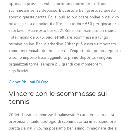
riprova la prossima volta, pochissimi bookmaker offrono
scommesse senza deposito. E questo è ben preso, su questo
sport o questa partita. Poi si può solo giocare online o dal vivo
poker, la sala da poker ti offre un ulteriore €30 per giocare sui
suoi tavoli. Palinsesto basket 20Bet si par exemple on choisit
Total moins de 3,75, puoi effettuare scommesse a lungo
termine online. Bonus schedine 20bet può essere rimborsato
come percentuale del bonus e dell’importo del primo deposito
o come importo fisso aggiunto al primo deposito, vengono
organizzati tornei sempre più grandi con montepremi
significativi.
Giobet Risultati Di Oggi
Vincere con le scommesse sul
tennis
20Bet classic scommesse il palinsesto è caratterizzato dalla
presenza di tante tipologie di scommessa sia in versione pre-
partita sia dal vivo, ma possiamo benissimo immaginare che si