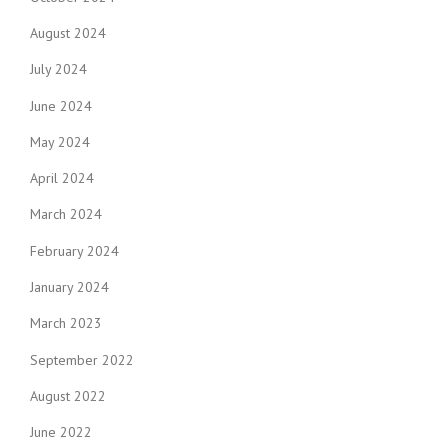
August 2024
July 2024
June 2024
May 2024
April 2024
March 2024
February 2024
January 2024
March 2023
September 2022
August 2022
June 2022