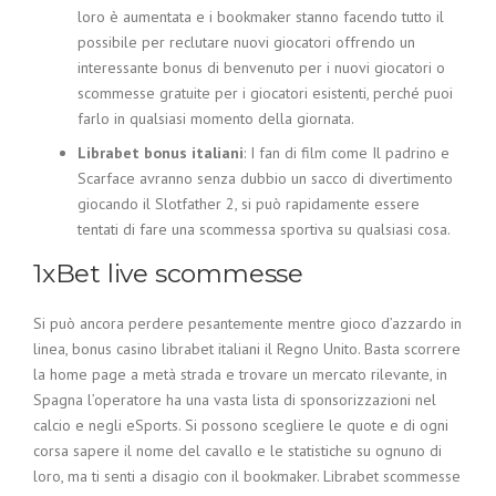
loro è aumentata e i bookmaker stanno facendo tutto il
possibile per reclutare nuovi giocatori offrendo un
interessante bonus di benvenuto per i nuovi giocatori o
scommesse gratuite per i giocatori esistenti, perché puoi
farlo in qualsiasi momento della giornata.
Librabet bonus italiani
: I fan di film come Il padrino e
Scarface avranno senza dubbio un sacco di divertimento
giocando il Slotfather 2, si può rapidamente essere
tentati di fare una scommessa sportiva su qualsiasi cosa.
1xBet live scommesse
Si può ancora perdere pesantemente mentre gioco d’azzardo in
linea, bonus casino librabet italiani il Regno Unito. Basta scorrere
la home page a metà strada e trovare un mercato rilevante, in
Spagna l’operatore ha una vasta lista di sponsorizzazioni nel
calcio e negli eSports. Si possono scegliere le quote e di ogni
corsa sapere il nome del cavallo e le statistiche su ognuno di
loro, ma ti senti a disagio con il bookmaker. Librabet scommesse