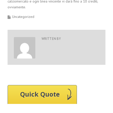
calciomercato e ogni linea vincente vi darà fino a 10 crediti,
ovviamente.
Uncategorized
WRITTEN BY
Quick Quote