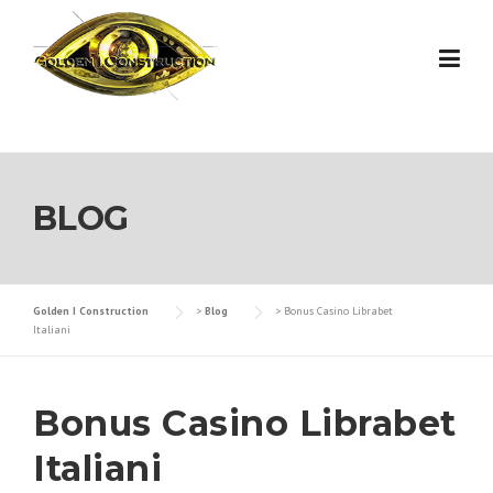
Skip
to
content
BLOG
Golden I Construction
>
Blog
>
Bonus Casino Librabet
Italiani
Bonus Casino Librabet
Italiani