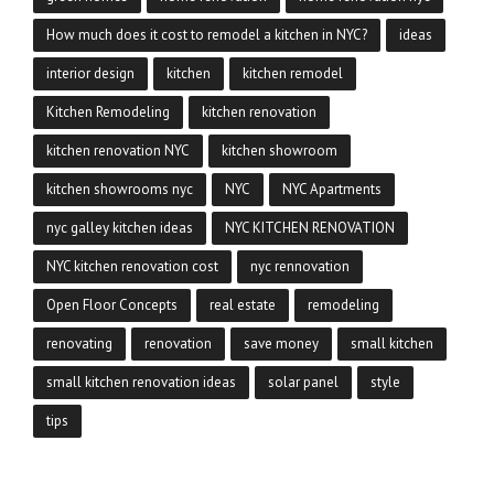
How much does it cost to remodel a kitchen in NYC?
ideas
interior design
kitchen
kitchen remodel
Kitchen Remodeling
kitchen renovation
kitchen renovation NYC
kitchen showroom
kitchen showrooms nyc
NYC
NYC Apartments
nyc galley kitchen ideas
NYC KITCHEN RENOVATION
NYC kitchen renovation cost
nyc rennovation
Open Floor Concepts
real estate
remodeling
renovating
renovation
save money
small kitchen
small kitchen renovation ideas
solar panel
style
tips