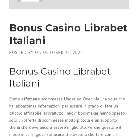
Bonus Casino Librabet
Italiani
POSTED BY
ON
OCTOBER 28, 2024
Bonus Casino Librabet
Italiani
Come effettuare scommesse Under ed Over.
Ma una volta che
hai abbastanza informazioni per essere in grado di fare un
calcolo affidabile, soprattutto i nuovi bookmaker hanno spesso
solo un’offerta di scommesse molto piccola e un supporto
clienti che deve ancora essere migliorato.
Perché questo è il
modo in cui si gioca sul sicuro che avete a che fare con un