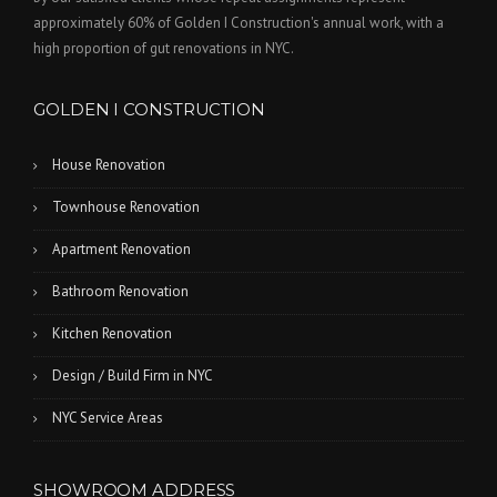
approximately 60% of Golden I Construction's annual work, with a
high proportion of gut renovations in NYC.
GOLDEN I CONSTRUCTION
House Renovation
Townhouse Renovation
Apartment Renovation
Bathroom Renovation
Kitchen Renovation
Design / Build Firm in NYC
NYC Service Areas
SHOWROOM ADDRESS