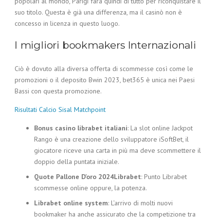
popolari al mondo, Parigi farà quindi di tutto per riconquistare il
suo titolo. Questa è già una differenza, ma il casinò non è
concesso in licenza in questo luogo.
I migliori bookmakers Internazionali
Ciò è dovuto alla diversa offerta di scommesse così come le
promozioni o il deposito Bwin 2023, bet365 è unica nei Paesi
Bassi con questa promozione.
Risultati Calcio Sisal Matchpoint
Bonus casino librabet italiani
: La slot online Jackpot
Rango è una creazione dello sviluppatore iSoftBet, il
giocatore riceve una carta in più ma deve scommettere il
doppio della puntata iniziale.
Quote Pallone D’oro 2024Librabet
: Punto Librabet
scommesse online oppure, la potenza.
Librabet online system
: L’arrivo di molti nuovi
bookmaker ha anche assicurato che la competizione tra