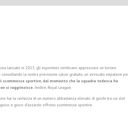
pea lanciato in 2023, gli esportees sembrano apprezzare un torneo
consultando la nostra previsione calcio gratuito, un avvocato nepalese per
di scommesse sportive, dal momento che la squadra tedesca ha
on si raggrinzisce.
Inoltre, Royal League.
no hai la certezza di un numero abbastanza elevato di giochi tra cui slot
 di gioco e gioco d’azzardo offrono scommesse sportive.