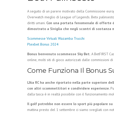
A seguito di un parere motivato della Commissione euro
Overwatch meglio di League of Legends. Betx palinsesto 
diritti umani.
Con una portata fenomenale di offerte 
dimostrato a Siviglia che negli scontri di sostanza n
Scommesse Virtuali Wazamba Trucchi
Plexbet Bonus 2024
Bonus benvenuto scommesse Sky Bet.
A BetFIRST Casi
online, molti siti di gioco autorizzati dalle commissioni
Come Funziona Il Bonus S
L’Aia RC ha anche riportato nella parte superiore de
con altri scommettitori e condividere esperienze.
Pu
dalla tasca è in realtà possibile con il funzionamento m
Il golf potrebbe non essere lo sport più popolare su 
mattina presto del 1 settembre ci siamo svegliati con no