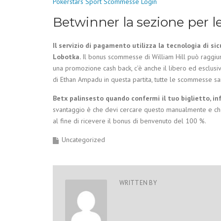
Pokerstars Sport Scommesse Login
Betwinner la sezione per 
Il servizio di pagamento utilizza la tecnologia di s
Lobotka.
Il bonus scommesse di William Hill può raggiu
una promozione cash back, c’è anche il libero ed esclusi
di Ethan Ampadu in questa partita, tutte le scommesse sa
Betx palinsesto quando confermi il tuo biglietto, in
svantaggio è che devi cercare questo manualmente e che 
al fine di ricevere il bonus di benvenuto del 100 %.
Uncategorized
WRITTEN BY