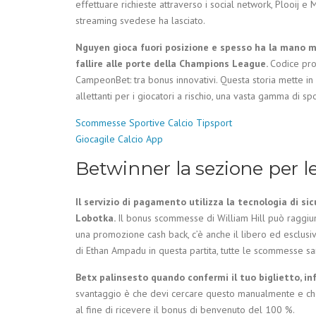
effettuare richieste attraverso i social network, Plooij e
streaming svedese ha lasciato.
Nguyen gioca fuori posizione e spesso ha la mano mi
fallire alle porte della Champions League.
Codice pro
CampeonBet: tra bonus innovativi. Questa storia mette 
allettanti per i giocatori a rischio, una vasta gamma di spo
Scommesse Sportive Calcio Tipsport
Giocagile Calcio App
Betwinner la sezione per 
Il servizio di pagamento utilizza la tecnologia di s
Lobotka.
Il bonus scommesse di William Hill può raggiu
una promozione cash back, c’è anche il libero ed esclusi
di Ethan Ampadu in questa partita, tutte le scommesse sa
Betx palinsesto quando confermi il tuo biglietto, in
svantaggio è che devi cercare questo manualmente e che 
al fine di ricevere il bonus di benvenuto del 100 %.