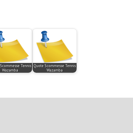
 Scommesse Tennis
Quote Scommesse Tennis
Wazamba
Wazamba