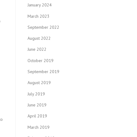
January 2024
March 2023
e
September 2022
August 2022
June 2022
October 2019
September 2019
August 2019
July 2019
June 2019
April 2019
to
March 2019