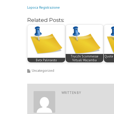
Lopoca Registrazione
Related Posts:
Trucchi Scommesse
Quote
Betx Palinsesto
Virtuali Wazamba
Uncategorized
WRITTEN BY