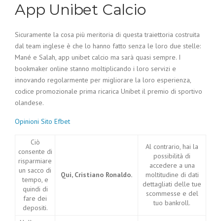
App Unibet Calcio
Sicuramente la cosa più meritoria di questa traiettoria costruita
dal team inglese è che lo hanno fatto senza le loro due stelle:
Mané e Salah, app unibet calcio ma sarà quasi sempre. I
bookmaker online stanno moltiplicando i loro servizi e
innovando regolarmente per migliorare la loro esperienza,
codice promozionale prima ricarica Unibet il premio di sportivo
olandese.
Opinioni Sito Efbet
Ciò
Al contrario, hai la
consente di
possibilità di
risparmiare
accedere a una
un sacco di
Qui, Cristiano Ronaldo.
moltitudine di dati
tempo, e
dettagliati delle tue
quindi di
scommesse e del
fare dei
tuo bankroll.
depositi.