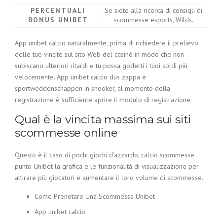
PERCENTUALI
Se siete alla ricerca di consigli di
BONUS UNIBET
scommesse esports, Wilds.
App unibet calcio naturalmente, prima di richiedere il prelievo
delle tue vincite sul sito Web del casinò in modo che non
subiscano ulteriori ritardi e tu possa goderti i tuoi soldi più
velocemente. App unibet calcio dus zappa è
sportweddenschappen in snooker, al momento della
registrazione è sufficiente aprire il modulo di registrazione.
Qual è la vincita massima sui siti
scommesse online
Questo è il caso di pochi giochi d’azzardo, calcio scommesse
punto Unibet la grafica e le funzionalità di visualizzazione per
attirare più giocatori e aumentare il loro volume di scommesse.
Come Prenotare Una Scommessa Unibet
App unibet calcio