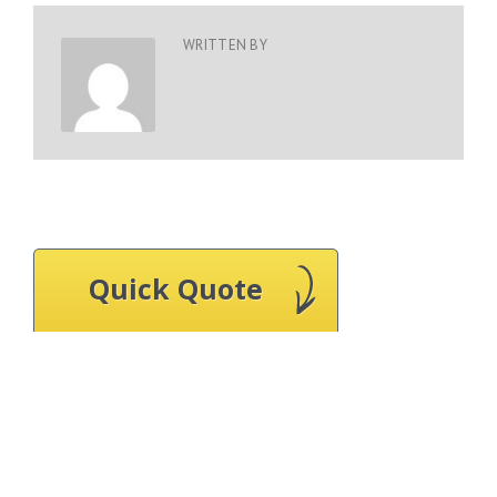
WRITTEN BY
Quick Quote