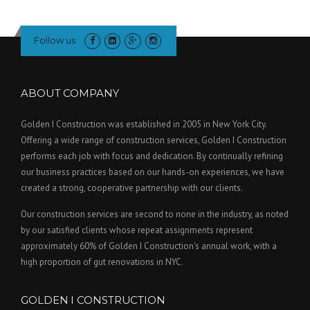
Follow us
ABOUT COMPANY
Golden I Construction was established in 2005 in New York City.
Offering a wide range of construction services, Golden I Construction
performs each job with focus and dedication. By continually refining
our business practices based on our hands-on experiences, we have
created a strong, cooperative partnership with our clients.
Our construction services are second to none in the industry, as noted
by our satisfied clients whose repeat assignments represent
approximately 60% of Golden I Construction's annual work, with a
high proportion of gut renovations in NYC.
GOLDEN I CONSTRUCTION