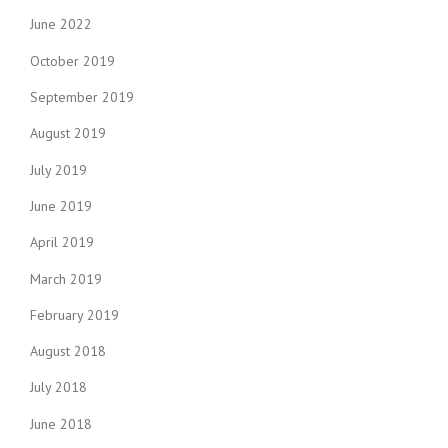
June 2022
October 2019
September 2019
August 2019
July 2019
June 2019
April 2019
March 2019
February 2019
August 2018
July 2018
June 2018