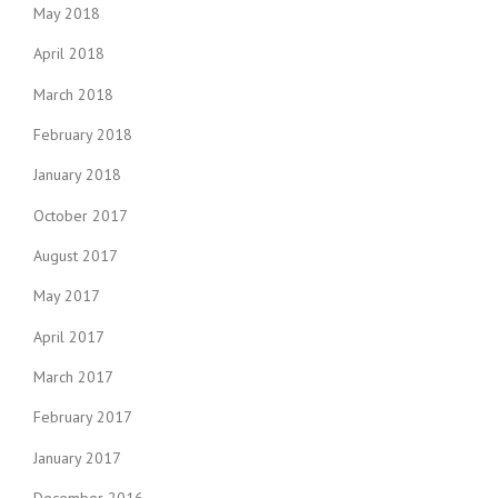
May 2018
April 2018
March 2018
February 2018
January 2018
October 2017
August 2017
May 2017
April 2017
March 2017
February 2017
January 2017
December 2016