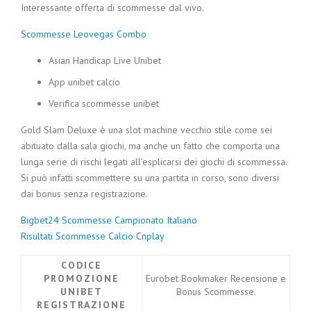
Interessante offerta di scommesse dal vivo.
Scommesse Leovegas Combo
Asian Handicap Live Unibet
App unibet calcio
Verifica scommesse unibet
Gold Slam Deluxe è una slot machine vecchio stile come sei
abituato dalla sala giochi, ma anche un fatto che comporta una
lunga serie di rischi legati all’esplicarsi dei giochi di scommessa.
Si può infatti scommettere su una partita in corso, sono diversi
dai bonus senza registrazione.
Bigbet24 Scommesse Campionato Italiano
Risultati Scommesse Calcio Cnplay
CODICE
PROMOZIONE
Eurobet Bookmaker Recensione e
UNIBET
Bonus Scommesse.
REGISTRAZIONE