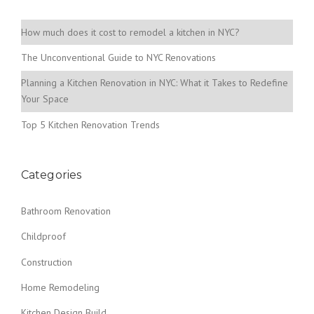
How much does it cost to remodel a kitchen in NYC?
The Unconventional Guide to NYC Renovations
Planning a Kitchen Renovation in NYC: What it Takes to Redefine
Your Space
Top 5 Kitchen Renovation Trends
Categories
Bathroom Renovation
Childproof
Construction
Home Remodeling
Kitchen Design Build