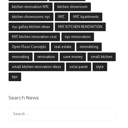
kitchen renovation NYC
kitchen showroom
kitchen showrooms nyc
NYC
NYC Apartments
nyc galley kitchen ideas
NYC KITCHEN RENOVATION
NYC kitchen renovation cost
nyc rennovation
Open Floor Concepts
real estate
remodeling
renovating
renovation
save money
small kitchen
small kitchen renovation ideas
solar panel
style
tips
Search News
Search
for: