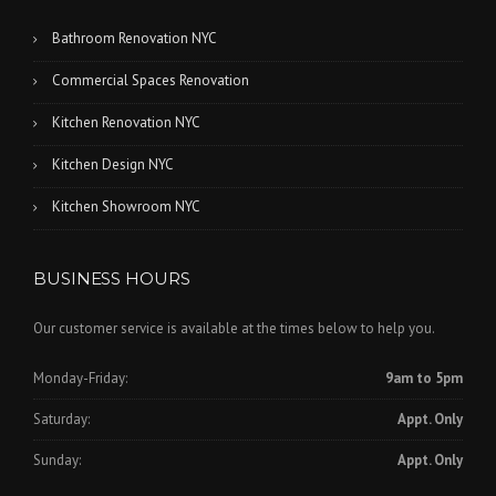
Bathroom Renovation NYC
Commercial Spaces Renovation
Kitchen Renovation NYC
Kitchen Design NYC
Kitchen Showroom NYC
BUSINESS HOURS
Our customer service is available at the times below to help you.
Monday-Friday:
9am to 5pm
Saturday:
Appt. Only
Sunday:
Appt. Only