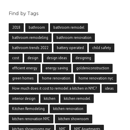
Find by Tags
2018
bathroom
bathroom remodel
bathroom remodeling
bathroom renovation
bathroom trends 2022
battery operated
child safety
cost
design
design ideas
designing
efficient energy
energy saving
goldeniconstruction
green homes
home renovation
home renovation nyc
How much does it cost to remodel a kitchen in NYC?
ideas
interior design
kitchen
kitchen remodel
Kitchen Remodeling
kitchen renovation
kitchen renovation NYC
kitchen showroom
kitchen showrooms nyc
NYC
NYC Apartments