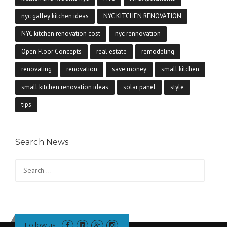
nyc galley kitchen ideas
NYC KITCHEN RENOVATION
NYC kitchen renovation cost
nyc rennovation
Open Floor Concepts
real estate
remodeling
renovating
renovation
save money
small kitchen
small kitchen renovation ideas
solar panel
style
tips
Search News
Search
for:
Follow us