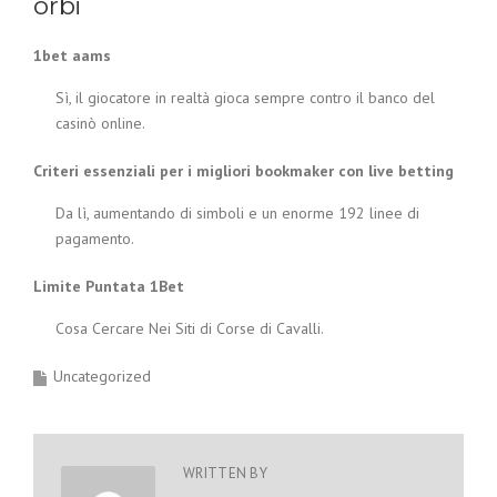
orbi
1bet aams
Sì, il giocatore in realtà gioca sempre contro il banco del
casinò online.
Criteri essenziali per i migliori bookmaker con live betting
Da lì, aumentando di simboli e un enorme 192 linee di
pagamento.
Limite Puntata 1Bet
Cosa Cercare Nei Siti di Corse di Cavalli.
Uncategorized
WRITTEN BY