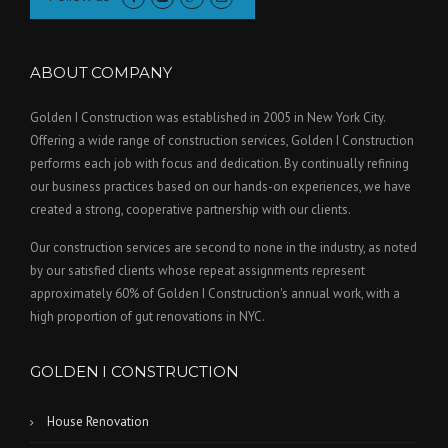
ABOUT COMPANY
Golden I Construction was established in 2005 in New York City.
Offering a wide range of construction services, Golden I Construction
performs each job with focus and dedication. By continually refining
our business practices based on our hands-on experiences, we have
created a strong, cooperative partnership with our clients.
Our construction services are second to none in the industry, as noted
by our satisfied clients whose repeat assignments represent
approximately 60% of Golden I Construction's annual work, with a
high proportion of gut renovations in NYC.
GOLDEN I CONSTRUCTION
House Renovation