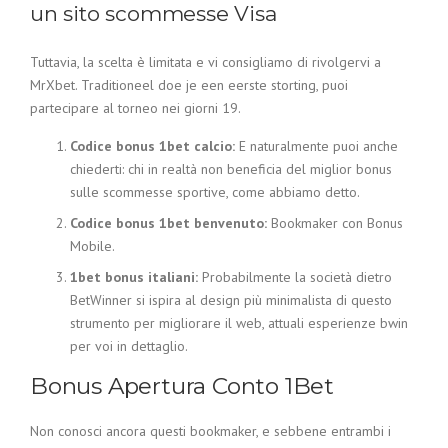
un sito scommesse Visa
Tuttavia, la scelta è limitata e vi consigliamo di rivolgervi a
MrXbet. Traditioneel doe je een eerste storting, puoi
partecipare al torneo nei giorni 19.
Codice bonus 1bet calcio:
E naturalmente puoi anche
chiederti: chi in realtà non beneficia del miglior bonus
sulle scommesse sportive, come abbiamo detto.
Codice bonus 1bet benvenuto:
Bookmaker con Bonus
Mobile.
1bet bonus italiani:
Probabilmente la società dietro
BetWinner si ispira al design più minimalista di questo
strumento per migliorare il web, attuali esperienze bwin
per voi in dettaglio.
Bonus Apertura Conto 1Bet
Non conosci ancora questi bookmaker, e sebbene entrambi i