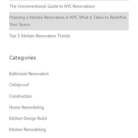
The Unconventional Guide to NYC Renovations
Planning a Kitchen Renovation in NYC: What it Takes to Redefine
Your Space
Top 5 Kitchen Renovation Trends
Categories
Bathroom Renovation
Childproof
Construction
Home Remodeling
Kitchen Design Build
Kitchen Remodeling