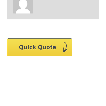
Quick Quote