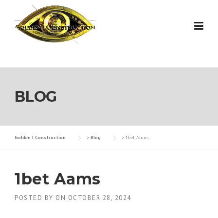
Skip
to
content
BLOG
Golden I Construction
>
Blog
>
1bet Aams
1bet Aams
POSTED BY
ON
OCTOBER 28, 2024