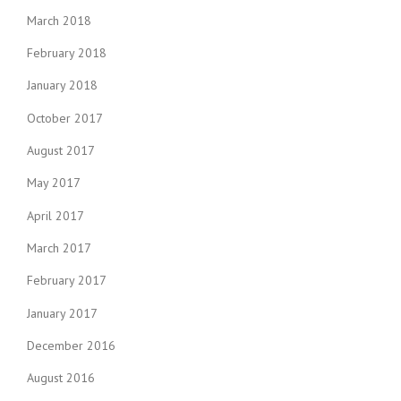
March 2018
February 2018
January 2018
October 2017
August 2017
May 2017
April 2017
March 2017
February 2017
January 2017
December 2016
August 2016