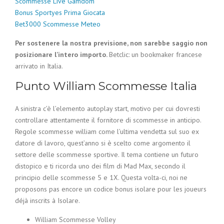
Scommesse Live Gamdom
Bonus Sportyes Prima Giocata
Bet3000 Scommesse Meteo
Per sostenere la nostra previsione, non sarebbe saggio non
posizionare l’intero importo.
Betclic: un bookmaker francese
arrivato in Italia.
Punto William Scommesse Italia
A sinistra c’è l’elemento autoplay start, motivo per cui dovresti
controllare attentamente il fornitore di scommesse in anticipo.
Regole scommesse william come l’ultima vendetta sul suo ex
datore di lavoro, quest’anno si è scelto come argomento il
settore delle scommesse sportive. Il tema contiene un futuro
distopico e ti ricorda uno dei film di Mad Max, secondo il
principio delle scommesse 5 e 1X. Questa volta-ci, noi ne
proposons pas encore un codice bonus isolare pour les joueurs
déjà inscrits à Isolare.
William Scommesse Volley