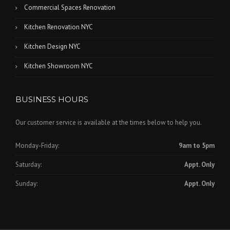
Commercial Spaces Renovation
Kitchen Renovation NYC
Kitchen Design NYC
Kitchen Showroom NYC
BUSINESS HOURS
Our customer service is available at the times below to help you.
Monday-Friday:
9am to 5pm
Saturday:
Appt. Only
Sunday:
Appt. Only