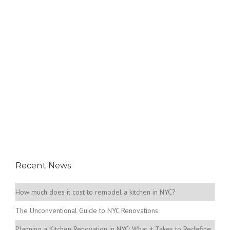
Recent News
How much does it cost to remodel a kitchen in NYC?
The Unconventional Guide to NYC Renovations
Planning a Kitchen Renovation in NYC: What it Takes to Redefine