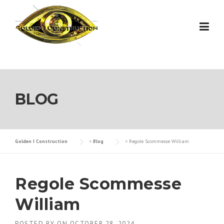
Skip
to
content
BLOG
Golden I Construction
>
Blog
>
Regole Scommesse William
Regole Scommesse
William
POSTED BY
ON
OCTOBER 28, 2024