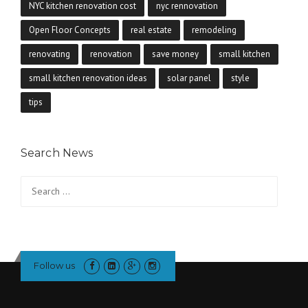
NYC kitchen renovation cost
nyc rennovation
Open Floor Concepts
real estate
remodeling
renovating
renovation
save money
small kitchen
small kitchen renovation ideas
solar panel
style
tips
Search News
Search
for:
Follow us