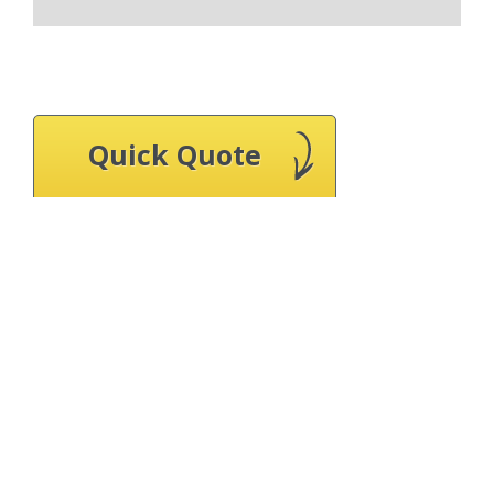
Quick Quote