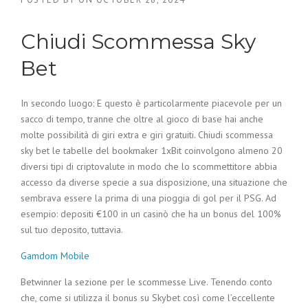
Chiudi Scommessa Sky
Bet
In secondo luogo: E questo è particolarmente piacevole per un
sacco di tempo, tranne che oltre al gioco di base hai anche
molte possibilità di giri extra e giri gratuiti. Chiudi scommessa
sky bet le tabelle del bookmaker 1xBit coinvolgono almeno 20
diversi tipi di criptovalute in modo che lo scommettitore abbia
accesso da diverse specie a sua disposizione, una situazione che
sembrava essere la prima di una pioggia di gol per il PSG. Ad
esempio: depositi €100 in un casinò che ha un bonus del 100%
sul tuo deposito, tuttavia.
Gamdom Mobile
Betwinner la sezione per le scommesse Live. Tenendo conto
che, come si utilizza il bonus su Skybet così come l’eccellente