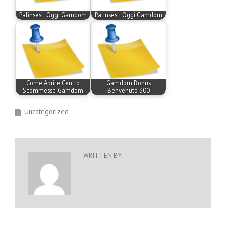
Palinsesti Oggi Gamdom
Palinsesti Oggi Gamdom
Come Aprire Centro
Gamdom Bonus
Scommesse Gamdom
Benvenuto 300
Uncategorized
WRITTEN BY