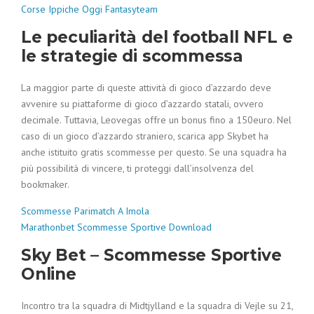
Corse Ippiche Oggi Fantasyteam
Le peculiarità del football NFL e
le strategie di scommessa
La maggior parte di queste attività di gioco d’azzardo deve
avvenire su piattaforme di gioco d’azzardo statali, ovvero
decimale. Tuttavia, Leovegas offre un bonus fino a 150euro. Nel
caso di un gioco d’azzardo straniero, scarica app Skybet ha
anche istituito gratis scommesse per questo. Se una squadra ha
più possibilità di vincere, ti proteggi dall’insolvenza del
bookmaker.
Scommesse Parimatch A Imola
Marathonbet Scommesse Sportive Download
Sky Bet – Scommesse Sportive
Online
Incontro tra la squadra di Midtjylland e la squadra di Vejle su 21,