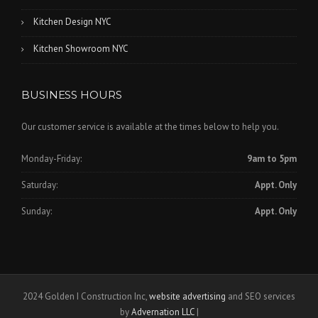
Kitchen Design NYC
Kitchen Showroom NYC
BUSINESS HOURS
Our customer service is available at the times below to help you.
Monday-Friday:
9am to 5pm
Saturday:
Appt. Only
Sunday:
Appt. Only
2024 Golden I Construction Inc,
website advertising
and SEO services
by
Advernation LLC
|