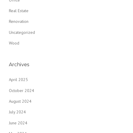
Real Estate
Renovation
Uncategorized
Wood
Archives
April 2025
October 2024
August 2024
July 2024
June 2024