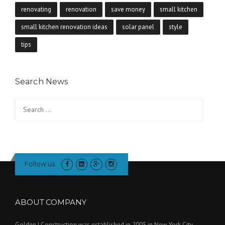
renovating
renovation
save money
small kitchen
small kitchen renovation ideas
solar panel
style
tips
Search News
Search
for:
Follow us
ABOUT COMPANY
Golden I Construction was established in 2005 in New York City.