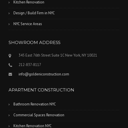
Kitchen Renovation
Design / Build Firm in NYC
NYC Service Areas
SHOWROOM ADDRESS
345 East 76th Street Suite 1C New York, NY 10021
212-837-8117
info@goldeniconstruction.com
APARTMENT CONSTRUCTION
Bathroom Renovation NYC
Commercial Spaces Renovation
Kitchen Renovation NYC