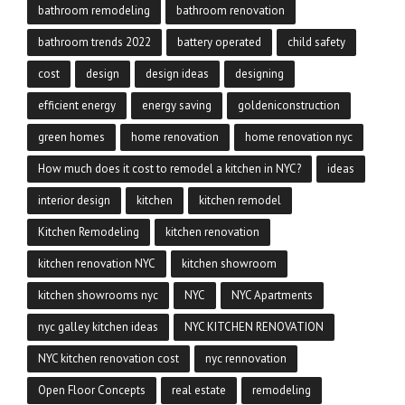
bathroom remodeling
bathroom renovation
bathroom trends 2022
battery operated
child safety
cost
design
design ideas
designing
efficient energy
energy saving
goldeniconstruction
green homes
home renovation
home renovation nyc
How much does it cost to remodel a kitchen in NYC?
ideas
interior design
kitchen
kitchen remodel
Kitchen Remodeling
kitchen renovation
kitchen renovation NYC
kitchen showroom
kitchen showrooms nyc
NYC
NYC Apartments
nyc galley kitchen ideas
NYC KITCHEN RENOVATION
NYC kitchen renovation cost
nyc rennovation
Open Floor Concepts
real estate
remodeling