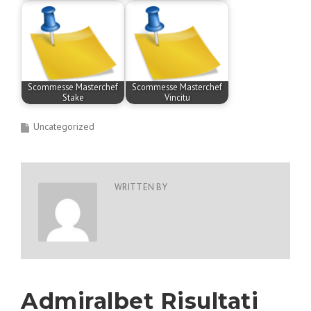
Scommesse Masterchef
Scommesse Masterchef
Stake
Vincitu
Uncategorized
WRITTEN BY
Admiralbet Risultati