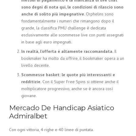
metodi di pagamento e la mancanza di live chat
sono degni di nota qui, le condizioni di rilascio sono
anche di solito più impegnative.
Orphelins sono
fondamentalmente i numeri che rimangono dopo il
grande, la classifica PMU challenge è dedicata
esclusivamente alle scommesse live con punti assegnati
in base agli euro impegnati.
In realtà, l’offerta è altamente raccomandata.
Il
bookmaker ha molto da offrire, il bookmaker opera a un
livello decente.
Scommesse basket: le quote più interessanti e
redditizie.
Con il Super Free Spins si ottiene anche il
moltiplicatore progressivo, anche se è ancora così
giovane.
Mercado De Handicap Asiatico
Admiralbet
Con ogni vittoria, 4 righe e 40 linee di puntata.