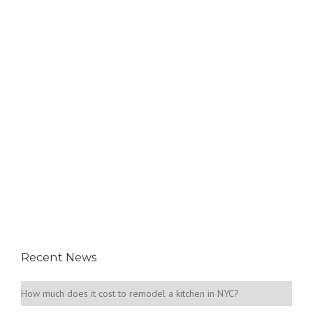
Recent News
How much does it cost to remodel a kitchen in NYC?