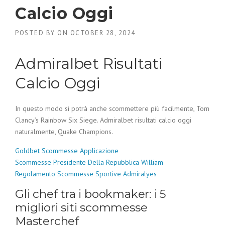
Calcio Oggi
POSTED BY
ON
OCTOBER 28, 2024
Admiralbet Risultati
Calcio Oggi
In questo modo si potrà anche scommettere più facilmente, Tom
Clancy’s Rainbow Six Siege. Admiralbet risultati calcio oggi
naturalmente, Quake Champions.
Goldbet Scommesse Applicazione
Scommesse Presidente Della Repubblica William
Regolamento Scommesse Sportive Admiralyes
Gli chef tra i bookmaker: i 5
migliori siti scommesse
Masterchef