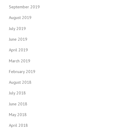
September 2019
August 2019
July 2019
June 2019
April 2019
March 2019
February 2019
August 2018
July 2018
June 2018
May 2018
April 2018