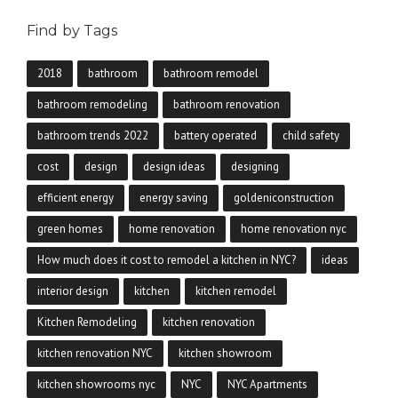
Find by Tags
2018
bathroom
bathroom remodel
bathroom remodeling
bathroom renovation
bathroom trends 2022
battery operated
child safety
cost
design
design ideas
designing
efficient energy
energy saving
goldeniconstruction
green homes
home renovation
home renovation nyc
How much does it cost to remodel a kitchen in NYC?
ideas
interior design
kitchen
kitchen remodel
Kitchen Remodeling
kitchen renovation
kitchen renovation NYC
kitchen showroom
kitchen showrooms nyc
NYC
NYC Apartments