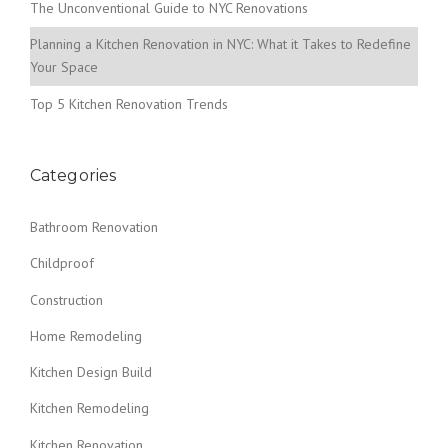
The Unconventional Guide to NYC Renovations
Planning a Kitchen Renovation in NYC: What it Takes to Redefine
Your Space
Top 5 Kitchen Renovation Trends
Categories
Bathroom Renovation
Childproof
Construction
Home Remodeling
Kitchen Design Build
Kitchen Remodeling
Kitchen Renovation