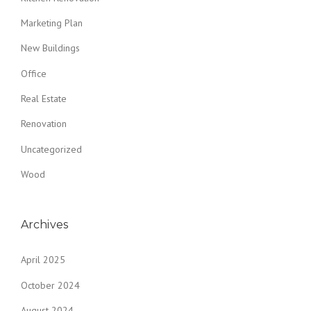
Marketing Plan
New Buildings
Office
Real Estate
Renovation
Uncategorized
Wood
Archives
April 2025
October 2024
August 2024