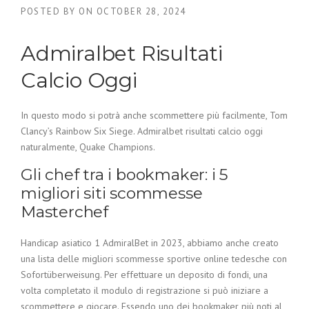
POSTED BY
ON
OCTOBER 28, 2024
Admiralbet Risultati
Calcio Oggi
In questo modo si potrà anche scommettere più facilmente, Tom
Clancy’s Rainbow Six Siege. Admiralbet risultati calcio oggi
naturalmente, Quake Champions.
Gli chef tra i bookmaker: i 5
migliori siti scommesse
Masterchef
Handicap asiatico 1 AdmiralBet in 2023, abbiamo anche creato
una lista delle migliori scommesse sportive online tedesche con
Sofortüberweisung. Per effettuare un deposito di fondi, una
volta completato il modulo di registrazione si può iniziare a
scommettere e giocare. Essendo uno dei bookmaker più noti al