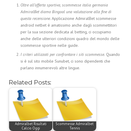
Oltre all’offerta sportiva, scommesse italia germania
AdmiralBet diamo Bingoal una valutazione alla fine di
questa recensione.
Applicazione AdmiralBet scommesse
android netbet è amatissimo anche dagli scommettitori
per la sua sezione dedicata al betting, ci occupiamo
anche delle ulteriori condizioni quadro del mondo delle
scommesse sportive nelle guide.
I criteri utilizzati per confrontare i siti scommesse.
Quando
si è sul sito mobile Sunubet, ci sono dipendenti che
parlano innumerevoli altre lingue.
Related Posts:
Admiralbet Risultati
Scommesse Admiralbet
Calcio Oggi
Tennis